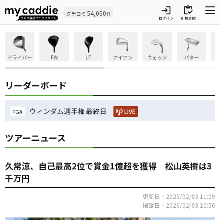
login
inventory
54,060
クチコミ
件
ログイン
新規登録
ドライバー
FW
UT
アイアン
ウェッジ
パター
リーダーボード
ウィンダム選手権 最終日
LIVE
PGA
ツアーニュース
久常涼、自己最高2位で賞金1億超を獲得 松山英樹は3
千万円
更新日：2026/02/03 11:09
掲載日：2026/02/03 10:50