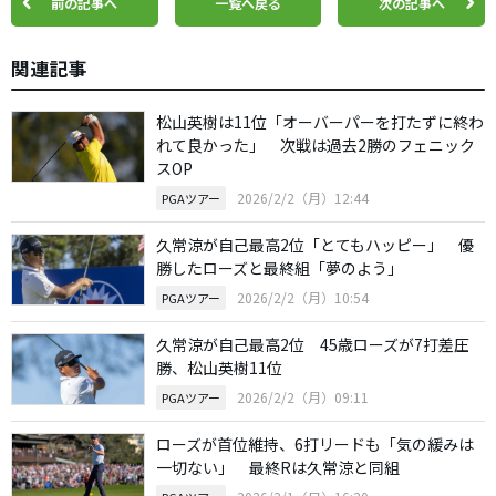
前の記事へ
一覧へ戻る
次の記事へ
関連記事
松山英樹は11位「オーバーパーを打たずに終わ
れて良かった」 次戦は過去2勝のフェニック
スOP
2026/2/2（月）12:44
PGAツアー
久常涼が自己最高2位「とてもハッピー」 優
勝したローズと最終組「夢のよう」
2026/2/2（月）10:54
PGAツアー
久常涼が自己最高2位 45歳ローズが7打差圧
勝、松山英樹11位
2026/2/2（月）09:11
PGAツアー
ローズが首位維持、6打リードも「気の緩みは
一切ない」 最終Rは久常涼と同組