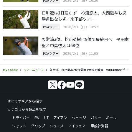
2026/2/1（日）16:20
PGAツアー
石川遼は1打届かず 杉浦悠太、大西魁斗も決
勝進出ならず／米下部ツアー
2026/2/1（日）13:52
PGAツアー
久常涼3位、松山英樹は9位で最終日へ 平田憲
聖と中島啓太は68位
2026/2/1（日）11:05
PGAツアー
my caddie
ツアーニュース
久常涼、自己最高2位で賞金1億超を獲得 松山英樹は3千万円
すべてのギアから探す
カテゴリから製品を探す
ドライバー
FW
UT
アイアン
ウェッジ
パター
ボール
シャフト
グリップ
シューズ
アイウェア
距離計測器