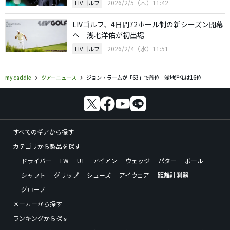
2026/2/5（木）11:42
LIVゴルフ
LIVゴルフ、4日間72ホール制の新シーズン開幕
へ 浅地洋佑が初出場
2026/2/4（水）11:51
LIVゴルフ
my caddie
ツアーニュース
ジョン・ラームが「63」で首位 浅地洋佑は16位
すべてのギアから探す
カテゴリから製品を探す
ドライバー
FW
UT
アイアン
ウェッジ
パター
ボール
シャフト
グリップ
シューズ
アイウェア
距離計測器
グローブ
メーカーから探す
ランキングから探す