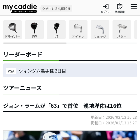
login
inventory
54,050
クチコミ
件
ログイン
新規登録
ドライバー
FW
UT
アイアン
ウェッジ
パター
リーダーボード
ウィンダム選手権 2日目
PGA
ツアーニュース
ジョン・ラームが「63」で首位 浅地洋佑は16位
更新日：2026/02/13 16:28
掲載日：2026/02/13 16:27