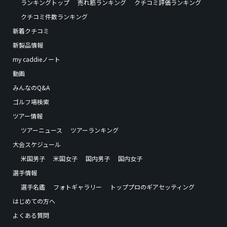
ランキングトップ
売れ筋ランキング
クチコミ評価ランキング
クチコミ件数ランキング
新着クチコミ
新製品情報
my caddieノート
動画
みんなのQ&A
ゴルフ場検索
ツアー情報
ツアーニュース
ツアーランキング
大会スケジュール
米国男子
米国女子
国内男子
国内女子
選手情報
選手名鑑
フォトギャラリー
トッププロのギアセッティング
はじめての方へ
よくある質問