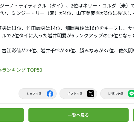
ジーノ・ティティクル（タイ）、2位はネリー・コルダ（米）
伴い、ミンジー・リー（豪）が4位、山下美夢有が5位に後退し
央は11位、竹田麗央は14位、畑岡奈紗は16位をキープし、
ナルで2位タイに入った岩井明愛が6ランクアップの19位となっ
古江彩佳が29位、岩井千怜が30位、勝みなみが37位、佐久間
ランキング TOP50
シェアする
ポストする
LINEで送る
一覧へ戻る