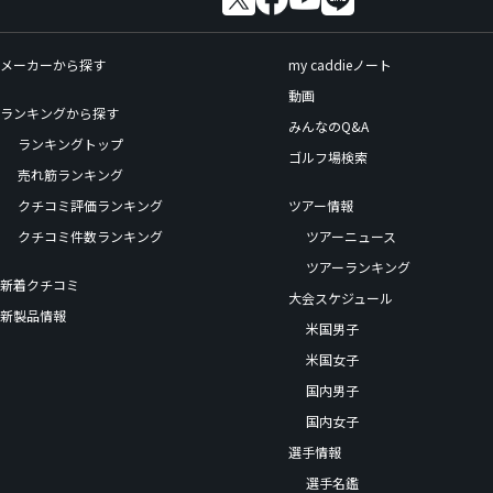
メーカーから探す
my caddieノート
動画
ランキングから探す
みんなのQ&A
ランキングトップ
ゴルフ場検索
売れ筋ランキング
クチコミ評価ランキング
ツアー情報
クチコミ件数ランキング
ツアーニュース
ツアーランキング
新着クチコミ
大会スケジュール
新製品情報
米国男子
米国女子
国内男子
国内女子
選手情報
選手名鑑