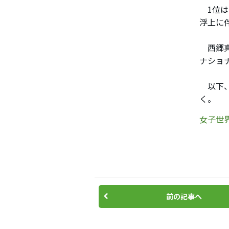
1位は
浮上に
西郷真
ナショ
以下、
く。
女子世界
前の記事へ