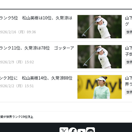
ランク5位 松山英樹は10位、久常涼は
山
グ
2026/2/16（月）09:36
世
ランク11位、久常涼は78位 ゴッターア
山
子
2026/2/9（月）15:02
世
ンク3位に 松山英樹14位、久常涼88位
山
界
2026/2/2（月）15:51
世
愛が世界ランク19位浮上