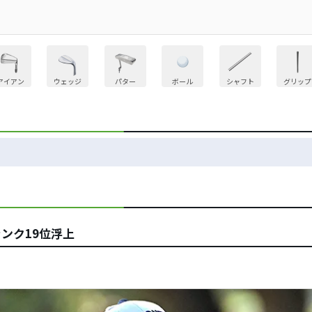
アイアン
ウェッジ
パター
ボール
シャフト
グリップ
ンク19位浮上