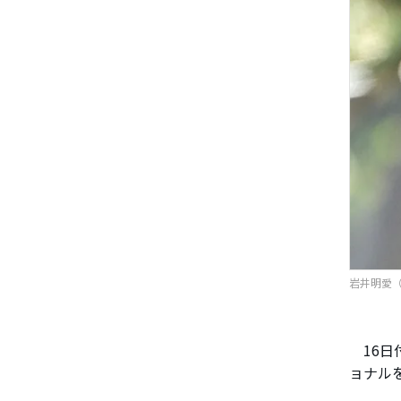
岩井明愛（写
16日
ョナル