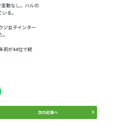
で変動なし。ハルの
ている。
サウジ女子インター
た。
朱莉が44位で続
次の記事へ