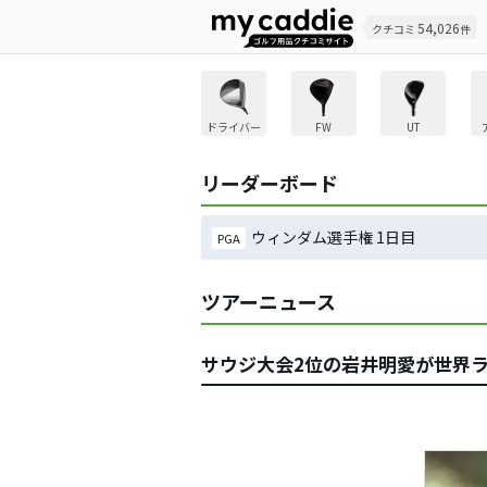
54,026
クチコミ
件
ドライバー
FW
UT
リーダーボード
ウィンダム選手権 1日目
PGA
ツアーニュース
サウジ大会2位の岩井明愛が世界ラ