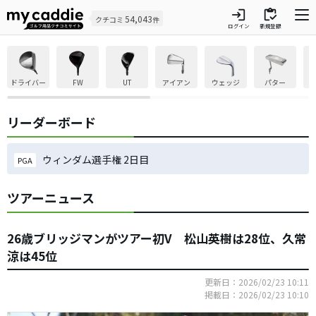
login
inventory
54,043
クチコミ
件
ログイン
新規登録
ドライバー
FW
UT
アイアン
ウェッジ
パター
リーダーボード
ウィンダム選手権 2日目
PGA
ツアーニュース
26歳ブリッジマンがツアー初V 松山英樹は28位、久常
涼は45位
更新日：2026/02/23 10:11
掲載日：2026/02/23 10:10