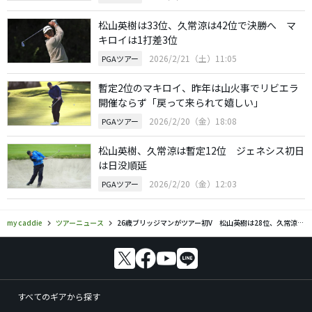
松山英樹は33位、久常涼は42位で決勝へ マ
キロイは1打差3位
2026/2/21（土）11:05
PGAツアー
暫定2位のマキロイ、昨年は山火事でリビエラ
開催ならず「戻って来られて嬉しい」
2026/2/20（金）18:08
PGAツアー
松山英樹、久常涼は暫定12位 ジェネシス初日
は日没順延
2026/2/20（金）12:03
PGAツアー
my caddie
ツアーニュース
26歳ブリッジマンがツアー初V 松山英樹は28位、久常涼は45位
すべてのギアから探す