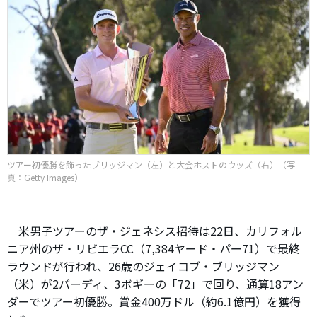
ツアー初優勝を飾ったブリッジマン（左）と大会ホストのウッズ（右）（写
真：Getty Images）
米男子ツアーのザ・ジェネシス招待は22日、カリフォル
ニア州のザ・リビエラCC（7,384ヤード・パー71）で最終
ラウンドが行われ、26歳のジェイコブ・ブリッジマン
（米）が2バーディ、3ボギーの「72」で回り、通算18アン
ダーでツアー初優勝。賞金400万ドル（約6.1億円）を獲得