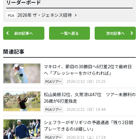
リーダーボード
2026年 ザ・ジェネシス招待
PGA
前の記事へ
一覧へ戻る
次の記事へ
関連記事
マキロイ、節目の30勝目へ6打差2位で最終日
へ「プレッシャーをかけられれば」
2026/2/22（日）15:25
PGAツアー
松山英樹32位、久常涼は47位 ツアー未勝利の
26歳が6打差独走
2026/2/22（日）10:44
PGAツアー
シェフラーがギリギリの予選通過「残り2日間
プレーできるのは嬉しい」
2026/2/21（土）17:24
PGAツアー