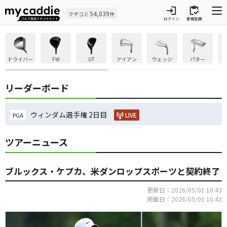
login
inventory
54,039
クチコミ
件
ログイン
新規登録
ドライバー
FW
UT
アイアン
ウェッジ
パター
リーダーボード
ウィンダム選手権 2日目
LIVE
PGA
ツアーニュース
ブルックス・ケプカ、米ダンロップスポーツと契約終了
更新日：2026/05/01 10:43
掲載日：2026/05/01 10:43