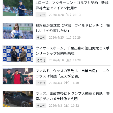
J.ローズ、マクラーレン・ゴルフと契約 新規
昇格大会でアイアン使用か
2026/4/28（火）08:13
その他
都玲華が始球式に登場 ワイルドピッチに「悔
しい！やり直したい」
2026/4/25（土）16:29
その他
ウィザースホーム、千葉出身の池田勇太とスポ
ンサーシップ契約を締結
2026/4/10（金）14:28
その他
ファルド、ウッズの事故は「自業自得」 ニク
ラウスは擁護「支えが必要」
2026/4/4（土）16:40
その他
ウッズ、事故直後にトランプ大統領と通話 警
察ボディカメラ映像で判明
2026/4/3（金）10:52
その他