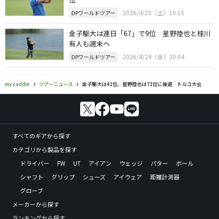
2026/4/25（土）19:15
DPワールドツアー
金子駆大は連日「67」で9位 星野陸也と桂川
有人も週末へ
2026/4/24（金）20:04
DPワールドツアー
my caddie
ツアーニュース
金子駆大は41位、星野陸也は71位に後退 トルコ大会
すべてのギアから探す
カテゴリから製品を探す
ドライバー
FW
UT
アイアン
ウェッジ
パター
ボール
シャフト
グリップ
シューズ
アイウェア
距離計測器
グローブ
メーカーから探す
ランキングから探す