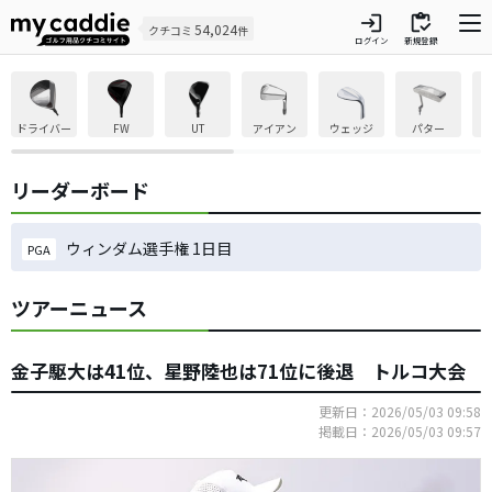
login
inventory
54,024
クチコミ
件
ログイン
新規登録
ドライバー
FW
UT
アイアン
ウェッジ
パター
リーダーボード
ウィンダム選手権 1日目
PGA
ツアーニュース
金子駆大は41位、星野陸也は71位に後退 トルコ大会
更新日：2026/05/03 09:58
掲載日：2026/05/03 09:57