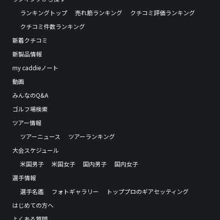
ランキングトップ
売れ筋ランキング
クチコミ評価ランキング
クチコミ件数ランキング
新着クチコミ
新製品情報
my caddieノート
動画
みんなのQ&A
ゴルフ場検索
ツアー情報
ツアーニュース
ツアーランキング
大会スケジュール
米国男子
米国女子
国内男子
国内女子
選手情報
選手名鑑
フォトギャラリー
トッププロのギアセッティング
はじめての方へ
よくある質問