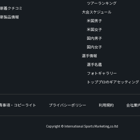
ツアーランキング
新着クチコミ
大会スケジュール
新製品情報
米国男子
米国女子
国内男子
国内女子
選手情報
選手名鑑
フォトギャラリー
トッププロのギアセッティング
責事項・コピーライト
プライバシーポリシー
利用規約
会社案
Copyright © International Sports Marketing,co.ltd