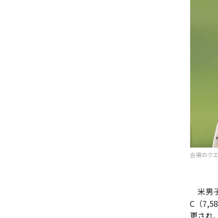
会場のクエ
米男子
C（7
更され