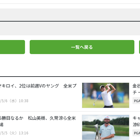
一覧へ戻る
マキロイ、2位は前週Vのヤング 全米プ
金
チ
6/5/6（水）10:38
PG
5勝目なるか 松山英樹、久常涼ら全米
キ
場
涼6
6/5/5（火）13:16
PG