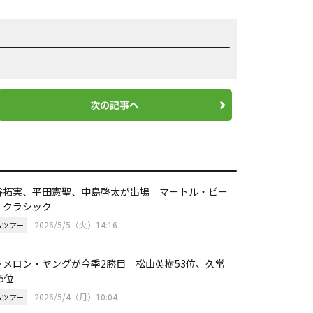
次の記事へ
谷拓実、平田憲聖、中島啓太が出場 マートル・ビー
・クラシック
2026/5/5（火）14:16
Aツアー
ャメロン・ヤングが今季2勝目 松山英樹53位、久常
5位
2026/5/4（月）10:04
Aツアー