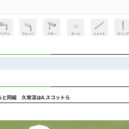
アイアン
ウェッジ
パター
ボール
シャフト
グリップ
らと同組 久常涼はA.スコットら