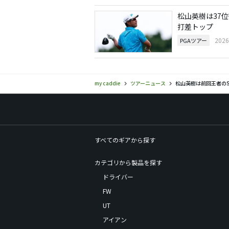
松山英樹は37位
打差トップ
202
PGAツアー
my caddie
ツアーニュース
松山英樹は前回王者のS
すべてのギアから探す
カテゴリから製品を探す
ドライバー
FW
UT
アイアン