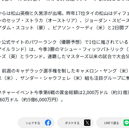
らは松山英樹と久常涼が出場。昨年17位タイの松山はディフ
ンのセップ・ストラカ（オーストリア）、ジョーダン・スピー
アダム・スコット（豪）、ピアソン・クーディ（米）と2日間プ
公式サイトのパワーランク（優勝予想）で1位に推されている
アイルランド）は、今季3勝のマシュー・フィッツパトリック（
ーズ（英）とラウンド。連覇したマスターズ以来の試合で大会5
前週のキャデラック選手権を制したキャメロン・ヤング（米
ス（米）、ザンダー・シャウフェレ（米）組も注目グループに
ャーイベント今季第6戦の賞金総額は2,000万ドル（約31億3
60万ドル（約5億6,000万円）。
シェアする
ポストする
LINEで送る