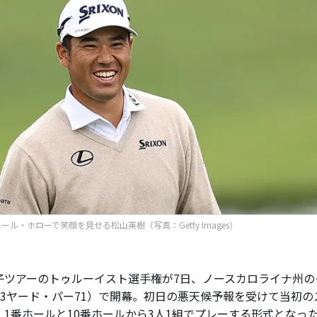
ール・ホローで笑顔を見せる松山英樹（写真：Getty Images）
ツアーのトゥルーイスト選手権が7日、ノースカロライナ州の
,583ヤード・パー71）で開幕。初日の悪天候予報を受けて当初
、1番ホールと10番ホールから3人1組でプレーする形式となっ