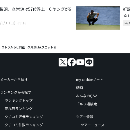
後退、久常涼は57位浮上 C.ヤングが6
好
る
6/5/3（日）09:16
PG
.ストラカらと同組 久常涼はA.スコットら
メーカーから探す
my caddieノート
動画
ランキングから探す
みんなのQ&A
ランキングトップ
ゴルフ場検索
売れ筋ランキング
クチコミ評価ランキング
ツアー情報
クチコミ件数ランキング
ツアーニュース