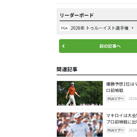
リーダーボード
2026年 トゥルーイスト選手権
PGA
前の記事へ
関連記事
優勝予想1位は
ロ前哨戦
202
PGAツアー
マキロイは大会
プロ前哨戦に出
202
PGAツアー