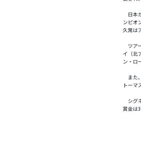
日本か
ンピオ
久常は
ツアー
イ（北
ン・ロ
また、
トーマ
シグネチ
賞金は3