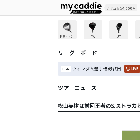
54,060
クチコミ
件
ドライバー
FW
UT
リーダーボード
ウィンダム選手権 最終日
LIVE
PGA
ツアーニュース
松山英樹は前回王者のS.ストラカ