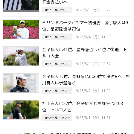
罰金支払いへ
2026/5/6（水）03:27
DPワールドツアー
M.リンドバーグがツアー初優勝 金子駆大は9
位、星野陸也は73位
2026/5/4（月）11:09
DPワールドツアー
金子駆大は41位、星野陸也は71位に後退 ト
ルコ大会
2026/5/3（日）09:57
DPワールドツアー
金子駆大12位、星野陸也は30位で決勝Rへ 桂
川有人は予選落ち
2026/5/2（土）11:00
DPワールドツアー
桂川有人は22位、金子駆大と星野陸也は63
位 トルコ大会
2026/5/1（金）11:31
DPワールドツアー
my caddie
ツアーニュース
桂川有人がスペインで8位発進 ショーン・ノリスが単独首位