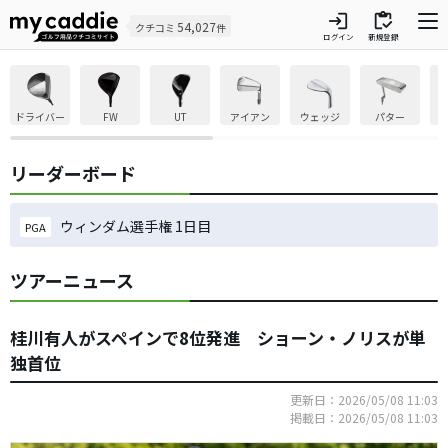
login
inventory
54,027
クチコミ
件
ログイン
新規登録
ドライバー
FW
UT
アイアン
ウェッジ
パター
リーダーボード
ウィンダム選手権 1日目
PGA
ツアーニュース
桂川有人がスペインで8位発進 ショーン・ノリスが単
独首位
更新日：2026/05/08 11:03
掲載日：2026/05/08 11:03