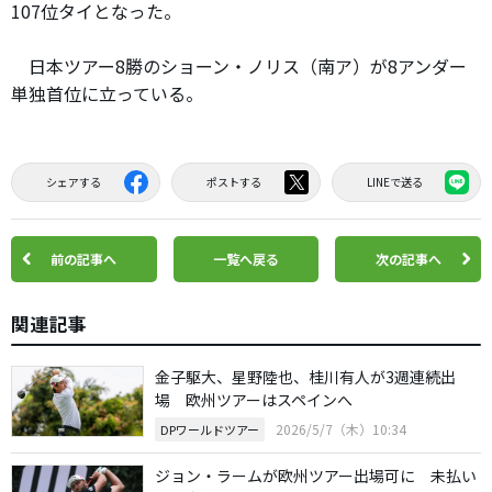
107位タイとなった。
日本ツアー8勝のショーン・ノリス（南ア）が8アンダー
単独首位に立っている。
シェアする
ポストする
LINEで送る
前の記事へ
一覧へ戻る
次の記事へ
関連記事
金子駆大、星野陸也、桂川有人が3週連続出
場 欧州ツアーはスペインへ
2026/5/7（木）10:34
DPワールドツアー
ジョン・ラームが欧州ツアー出場可に 未払い