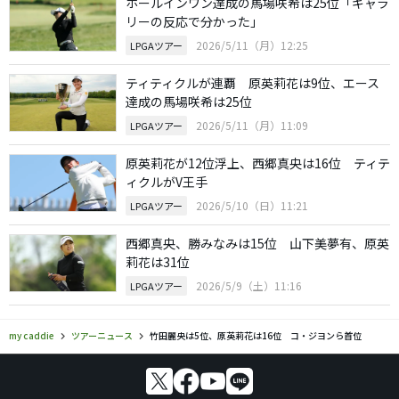
ホールインワン達成の馬場咲希は25位「ギャラ
リーの反応で分かった」
2026/5/11（月）12:25
LPGAツアー
ティティクルが連覇 原英莉花は9位、エース
達成の馬場咲希は25位
2026/5/11（月）11:09
LPGAツアー
原英莉花が12位浮上、西郷真央は16位 ティテ
ィクルがV王手
2026/5/10（日）11:21
LPGAツアー
西郷真央、勝みなみは15位 山下美夢有、原英
莉花は31位
2026/5/9（土）11:16
LPGAツアー
my caddie
ツアーニュース
竹田麗央は5位、原英莉花は16位 コ・ジヨンら首位