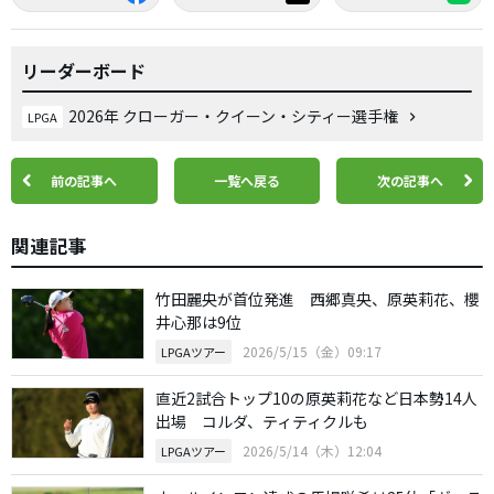
リーダーボード
2026年 クローガー・クイーン・シティー選手権
LPGA
前の記事へ
一覧へ戻る
次の記事へ
関連記事
竹田麗央が首位発進 西郷真央、原英莉花、櫻
井心那は9位
2026/5/15（金）09:17
LPGAツアー
直近2試合トップ10の原英莉花など日本勢14人
出場 コルダ、ティティクルも
2026/5/14（木）12:04
LPGAツアー