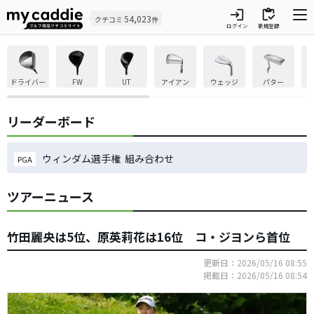
login
inventory
54,023
クチコミ
件
ログイン
新規登録
ドライバー
FW
UT
アイアン
ウェッジ
パター
リーダーボード
ウィンダム選手権 組み合わせ
PGA
ツアーニュース
竹田麗央は5位、原英莉花は16位 コ・ジヨンら首位
更新日：2026/05/16 08:55
掲載日：2026/05/16 08:54