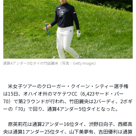
通算4アンダー5位タイの竹田麗央（写真：Getty Images）
米女子ツアーのクローガー・クイーン・シティー選手権
は15日、オハイオ州のマケテワCC（6,423ヤード・パー
70）で第2ラウンドが行われ、竹田麗央は2バーディ、2ボギ
ーの「70」で回り、通算4アンダー5位タイとなった。
原英莉花は通算2アンダー16位タイ、渋野日向子、西郷真
央は通算1アンダー25位タイ、山下美夢有、吉田優利は通算