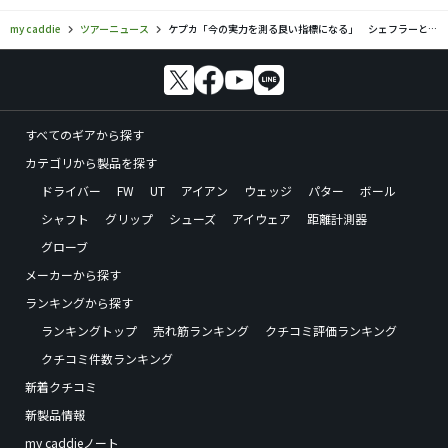
my caddie
ツアーニュース
ケプカ「今の実力を測る良い指標になる」 シェフラーとの注目組に意欲
すべてのギアから探す
カテゴリから製品を探す
ドライバー
FW
UT
アイアン
ウェッジ
パター
ボール
シャフト
グリップ
シューズ
アイウェア
距離計測器
グローブ
メーカーから探す
ランキングから探す
ランキングトップ
売れ筋ランキング
クチコミ評価ランキング
クチコミ件数ランキング
新着クチコミ
新製品情報
my caddieノート