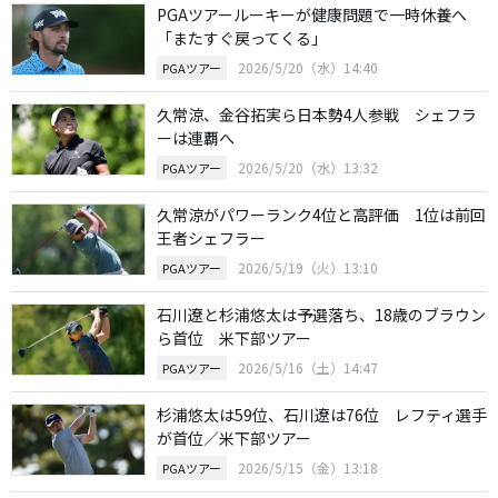
PGAツアールーキーが健康問題で一時休養へ
「またすぐ戻ってくる」
2026/5/20（水）14:40
PGAツアー
久常涼、金谷拓実ら日本勢4人参戦 シェフラ
ーは連覇へ
2026/5/20（水）13:32
PGAツアー
久常涼がパワーランク4位と高評価 1位は前回
王者シェフラー
2026/5/19（火）13:10
PGAツアー
石川遼と杉浦悠太は予選落ち、18歳のブラウン
ら首位 米下部ツアー
2026/5/16（土）14:47
PGAツアー
杉浦悠太は59位、石川遼は76位 レフティ選手
が首位／米下部ツアー
2026/5/15（金）13:18
PGAツアー