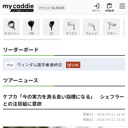
login
inventory
54,064
クチコミ
件
ログイン
新規登録
ドライバー
FW
UT
アイアン
ウェッジ
パター
リーダーボード
ウィンダム選手権 最終日
LIVE
PGA
ツアーニュース
ケプカ「今の実力を測る良い指標になる」 シェフラー
との注目組に意欲
更新日：2026/05/21 16:45
掲載日：2026/05/21 16:43