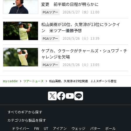
変更 前半戦の日程が明らかに
2026/5/27（水）11:00
PGAツアー
松山英樹が10位、久常涼が13位にランクイ
ン 米ツアー優勝予想
2026/5/26（火）13:39
PGAツアー
ケプカ、クラークがチャールズ・シュワブ・チ
ャレンジを欠場
2026/5/26（火）13:05
PGAツアー
my caddie
ツアーニュース
松山英樹、久常涼は19位発進 J.J.スポーンら首位
すべてのギアから探す
カテゴリから製品を探す
ドライバー
FW
UT
アイアン
ウェッジ
パター
ボール