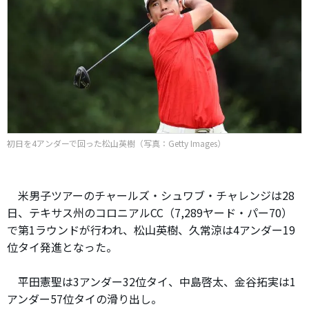
初日を4アンダーで回った松山英樹（写真：Getty Images）
米男子ツアーのチャールズ・シュワブ・チャレンジは28
日、テキサス州のコロニアルCC（7,289ヤード・パー70）
で第1ラウンドが行われ、松山英樹、久常涼は4アンダー19
位タイ発進となった。
平田憲聖は3アンダー32位タイ、中島啓太、金谷拓実は1
アンダー57位タイの滑り出し。