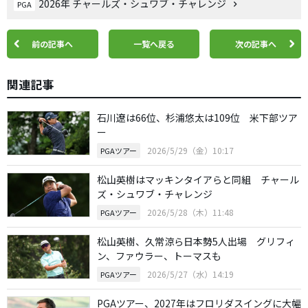
2026年 チャールズ・シュワブ・チャレンジ
PGA
前の記事へ
一覧へ戻る
次の記事へ
関連記事
石川遼は66位、杉浦悠太は109位 米下部ツア
ー
2026/5/29（金）10:17
PGAツアー
松山英樹はマッキンタイアらと同組 チャール
ズ・シュワブ・チャレンジ
2026/5/28（木）11:48
PGAツアー
松山英樹、久常涼ら日本勢5人出場 グリフィ
ン、ファウラー、トーマスも
2026/5/27（水）14:19
PGAツアー
PGAツアー、2027年はフロリダスイングに大幅