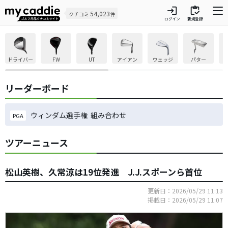
login
inventory
54,023
クチコミ
件
ログイン
新規登録
ドライバー
FW
UT
アイアン
ウェッジ
パター
リーダーボード
ウィンダム選手権 組み合わせ
PGA
ツアーニュース
松山英樹、久常涼は19位発進 J.J.スポーンら首位
更新日：2026/05/29 11:13
掲載日：2026/05/29 11:07