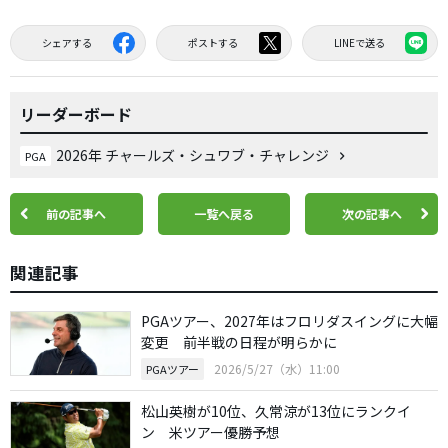
シェアする
ポストする
LINEで送る
リーダーボード
2026年 チャールズ・シュワブ・チャレンジ
PGA
前の記事へ
一覧へ戻る
次の記事へ
関連記事
PGAツアー、2027年はフロリダスイングに大幅
変更 前半戦の日程が明らかに
2026/5/27（水）11:00
PGAツアー
松山英樹が10位、久常涼が13位にランクイ
ン 米ツアー優勝予想