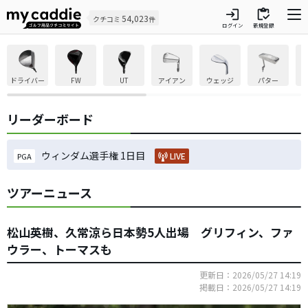
login
inventory
54,023
クチコミ
件
ログイン
新規登録
ドライバー
FW
UT
アイアン
ウェッジ
パター
リーダーボード
ウィンダム選手権 1日目
LIVE
PGA
ツアーニュース
松山英樹、久常涼ら日本勢5人出場 グリフィン、ファ
ウラー、トーマスも
更新日：2026/05/27 14:19
掲載日：2026/05/27 14:19