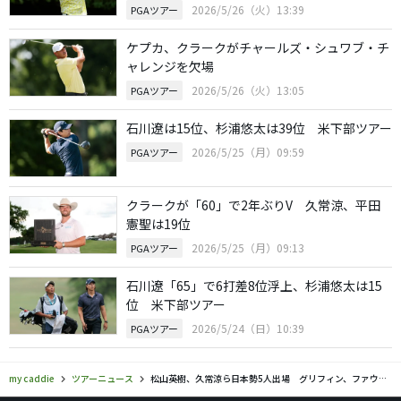
2026/5/26（火）13:39
PGAツアー
ケプカ、クラークがチャールズ・シュワブ・チ
ャレンジを欠場
2026/5/26（火）13:05
PGAツアー
石川遼は15位、杉浦悠太は39位 米下部ツアー
2026/5/25（月）09:59
PGAツアー
クラークが「60」で2年ぶりV 久常涼、平田
憲聖は19位
2026/5/25（月）09:13
PGAツアー
石川遼「65」で6打差8位浮上、杉浦悠太は15
位 米下部ツアー
2026/5/24（日）10:39
PGAツアー
my caddie
ツアーニュース
松山英樹、久常涼ら日本勢5人出場 グリフィン、ファウラー、トーマスも