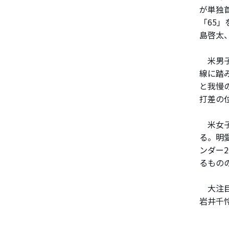
が単独
「65
島啓太
米男子
線に踏
と我慢
打差の
米女子
る。明
ンダー
るもの
大注目
岩井千