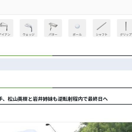
アイアン
ウェッジ
パター
ボール
シャフト
グリップ
手、松山英樹と岩井姉妹も逆転射程内で最終日へ