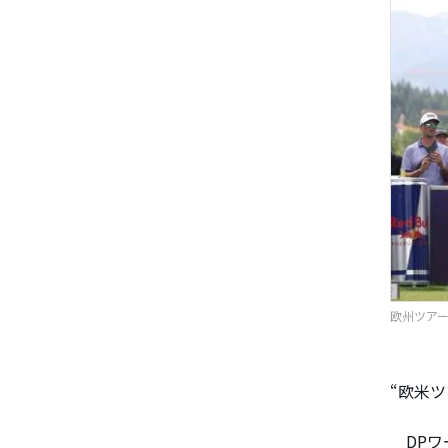
欧州ツアー
“欧米
DPワ