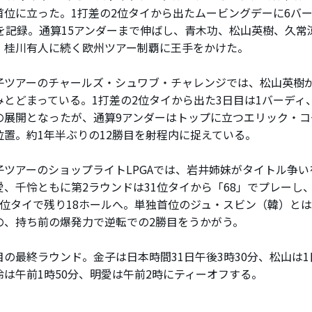
首位に立った。1打差の2位タイから出たムービングデーに6バー
」を記録。通算15アンダーまで伸ばし、青木功、松山英樹、久常
、桂川有人に続く欧州ツアー制覇に王手をかけた。
ツアーのチャールズ・シュワブ・チャレンジでは、松山英樹が
みとどまっている。1打差の2位タイから出た3日目は1バーディ、
の展開となったが、通算9アンダーはトップに立つエリック・コ
位置。約1年半ぶりの12勝目を射程内に捉えている。
ツアーのショップライトLPGAでは、岩井姉妹がタイトル争い
愛、千怜ともに第2ラウンドは31位タイから「68」でプレーし
2位タイで残り18ホールへ。単独首位のジュ・スビン（韓）とは
の、持ち前の爆発力で逆転での2勝目をうかがう。
の最終ラウンド。金子は日本時間31日午後3時30分、松山は1日
怜は午前1時50分、明愛は午前2時にティーオフする。