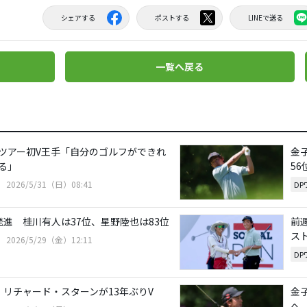
シェアする
ポストする
LINEで送る
一覧へ戻る
ツアー初V王手「自分のゴルフができれ
金
る」
56
2026/5/31（日）08:41
D
発進 桂川有人は37位、星野陸也は83位
前
ス
2026/5/29（金）12:11
D
 リチャード・スターンが13年ぶりV
金
へ