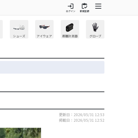
login
inventory
ログイン
新規登録
シューズ
アイウェア
距離計測器
グローブ
更新日：2026/05/31 12:53
掲載日：2026/05/31 12:52