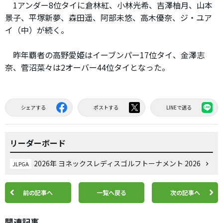
1アンダー8位タイに倉林紅、小林光希、吉澤柚月、山本
景子、平塚新夢、森田遥、阿部未悠、高木優奈、ジ・ユア
イ（中）が続く。
昨年覇者の高野愛姫はイーブンパー17位タイ、金澤志
奈、菅沼菜々は2オーバー44位タイとなった。
シェアする
ポストする
LINEで送る
リーダーボード
2026年 ヨネックスレディスゴルフトーナメント 2026
JLPGA
前の記事へ
一覧へ戻る
次の記事へ
関連記事