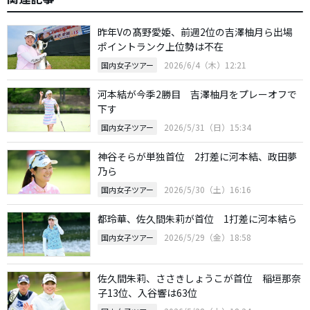
昨年Vの髙野愛姫、前週2位の吉澤柚月ら出場
ポイントランク上位勢は不在
2026/6/4（木）12:21
国内女子ツアー
河本結が今季2勝目 吉澤柚月をプレーオフで
下す
2026/5/31（日）15:34
国内女子ツアー
神谷そらが単独首位 2打差に河本結、政田夢
乃ら
2026/5/30（土）16:16
国内女子ツアー
都玲華、佐久間朱莉が首位 1打差に河本結ら
2026/5/29（金）18:58
国内女子ツアー
佐久間朱莉、ささきしょうこが首位 稲垣那奈
子13位、入谷響は63位