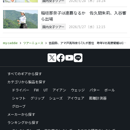
2026/5/28（木）18:24
国内女子ツアー
稲垣那奈子は連覇なるか 佐久間朱莉、入谷響
ら出場
2026/5/27（水）12:15
国内女子ツアー
my caddie
ツアーニュース
吉田鈴、アマ戸高玲奈ら7人が首位 昨年Vの高野愛姫は17位
すべてのギアから探す
カテゴリから製品を探す
ドライバー
FW
UT
アイアン
ウェッジ
パター
ボール
シャフト
グリップ
シューズ
アイウェア
距離計測器
グローブ
メーカーから探す
ランキングから探す