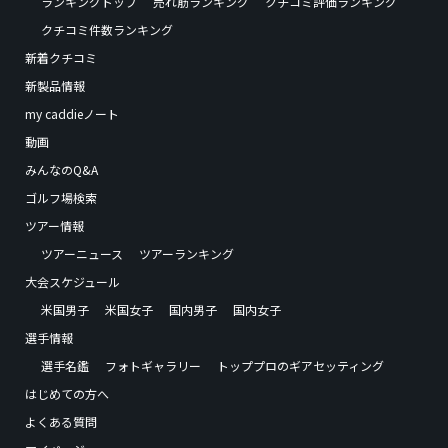
ランキングトップ
売れ筋ランキング
クチコミ評価ランキング
クチコミ件数ランキング
新着クチコミ
新製品情報
my caddieノート
動画
みんなのQ&A
ゴルフ場検索
ツアー情報
ツアーニュース
ツアーランキング
大会スケジュール
米国男子
米国女子
国内男子
国内女子
選手情報
選手名鑑
フォトギャラリー
トッププロのギアセッティング
はじめての方へ
よくある質問