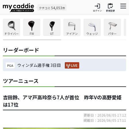
login
inventory
54,053
クチコミ
件
ログイン
新規登録
ドライバー
FW
UT
アイアン
ウェッジ
パター
リーダーボード
ウィンダム選手権 3日目
LIVE
PGA
ツアーニュース
吉田鈴、アマ戸高玲奈ら7人が首位 昨年Vの高野愛姫
は17位
更新日：2026/06/05 17:12
掲載日：2026/06/05 17:11