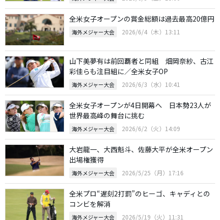
全米女子オープンの賞金総額は過去最高20億円
2026/6/4（木）13:11
海外メジャー大会
山下美夢有は前回覇者と同組 畑岡奈紗、古江
彩佳らも注目組に／全米女子OP
2026/6/3（水）10:41
海外メジャー大会
全米女子オープンが4日開幕へ 日本勢23人が
世界最高峰の舞台に挑む
2026/6/2（火）14:09
海外メジャー大会
大岩龍一、大西魁斗、佐藤大平が全米オープン
出場権獲得
2026/5/25（月）17:16
海外メジャー大会
全米プロ“遅刻2打罰”のヒーゴ、キャディとの
コンビを解消
2026/5/19（火）11:31
海外メジャー大会