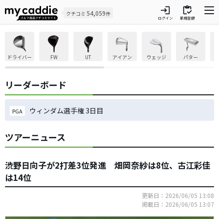
login
inventory
54,059
クチコミ
件
ログイン
新規登録
ドライバー
FW
UT
アイアン
ウェッジ
パター
リーダーボード
ウィンダム選手権 3日目
PGA
ツアーニュース
渋野日向子が2打差3位発進 畑岡奈紗は8位、古江彩佳
は14位
更新日：2026/06/05 13:08
掲載日：2026/06/05 13:07