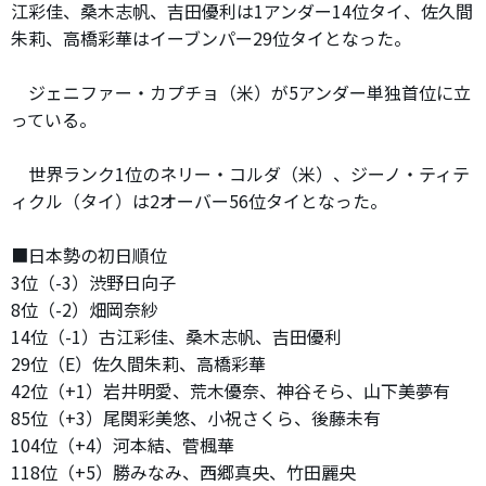
江彩佳、桑木志帆、吉田優利は1アンダー14位タイ、佐久間
朱莉、高橋彩華はイーブンパー29位タイとなった。
ジェニファー・カプチョ（米）が5アンダー単独首位に立
っている。
世界ランク1位のネリー・コルダ（米）、ジーノ・ティテ
ィクル（タイ）は2オーバー56位タイとなった。
■日本勢の初日順位
3位（-3）渋野日向子
8位（-2）畑岡奈紗
14位（-1）古江彩佳、桑木志帆、吉田優利
29位（E）佐久間朱莉、高橋彩華
42位（+1）岩井明愛、荒木優奈、神谷そら、山下美夢有
85位（+3）尾関彩美悠、小祝さくら、後藤未有
104位（+4）河本結、菅楓華
118位（+5）勝みなみ、西郷真央、竹田麗央