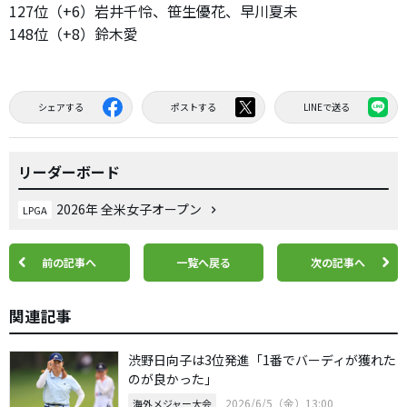
127位（+6）岩井千怜、笹生優花、早川夏未
148位（+8）鈴木愛
シェアする
ポストする
LINEで送る
リーダーボード
2026年 全米女子オープン
LPGA
前の記事へ
一覧へ戻る
次の記事へ
関連記事
渋野日向子は3位発進「1番でバーディが獲れた
のが良かった」
2026/6/5（金）13:00
海外メジャー大会