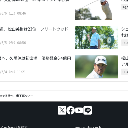
PG
6/6/6（土）08:46
発進、松山英樹は23位 フリートウッド
シ
れ
6/6/5（金）08:56
PG
目へ、久常涼は初出場 優勝賞金6.4億円
松
ア
6/6/4（木）11:21
PG
2位で決勝へ 米下部ツアー
メーカーから探す
my caddieノート