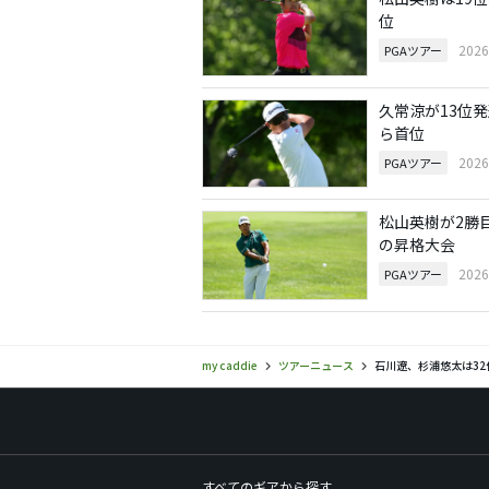
位
202
PGAツアー
久常涼が13位
ら首位
202
PGAツアー
松山英樹が2勝
の昇格大会
202
PGAツアー
my caddie
ツアーニュース
石川遼、杉浦悠太は3
すべてのギアから探す