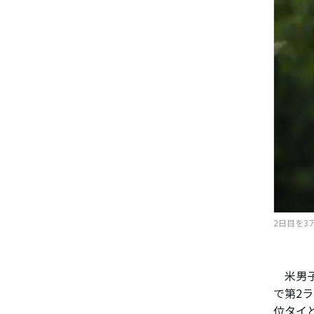
2日目を3ア
米男子
で第2
位タイ