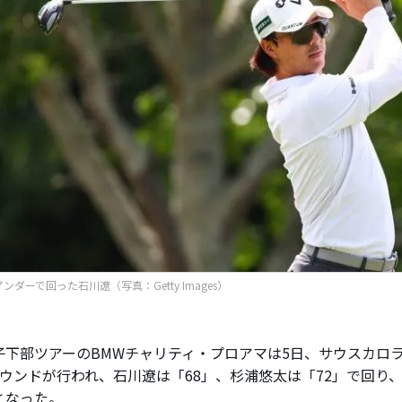
ンダーで回った石川遼（写真：Getty Images）
下部ツアーのBMWチャリティ・プロアマは5日、サウスカロラ
ラウンドが行われ、石川遼は「68」、杉浦悠太は「72」で回り、
となった。