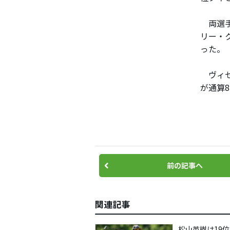
両選手
リー・ク
った。
ヴィセ
が通算
前の記事へ
関連記事
松山英樹は19位