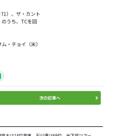
71）、ザ・カント
）のうち、TCを回
サム・チョイ（米）
次の記事へ
浦悠太は14位発進、石川遼は69位 米下部ツアー