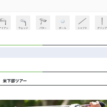
アイアン
ウェッジ
パター
ボール
シャフト
グリップ
 米下部ツアー