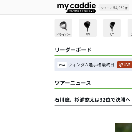
54,060
クチコミ
件
ドライバー
FW
UT
リーダーボード
ウィンダム選手権 最終日
LIVE
PGA
ツアーニュース
石川遼、杉浦悠太は32位で決勝へ