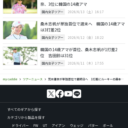
奈、3位に韓国の14歳アマ
2026/6/13（土）16:17
国内女子ツアー
桑木志帆が単独首位で週末へ 韓国の14歳アマ
は3打差2位
2026/6/12（金）18:22
国内女子ツアー
韓国の14歳アマが首位、桑木志帆が1打差2
位 吉田鈴は31位
2026/6/11（木）17:55
国内女子ツアー
my caddie
ツアーニュース
荒木優奈が単独首位で最終日へ 1打差にルーキーの藤本愛菜
すべてのギアから探す
カテゴリから製品を探す
ドライバー
FW
UT
アイアン
ウェッジ
パター
ボール