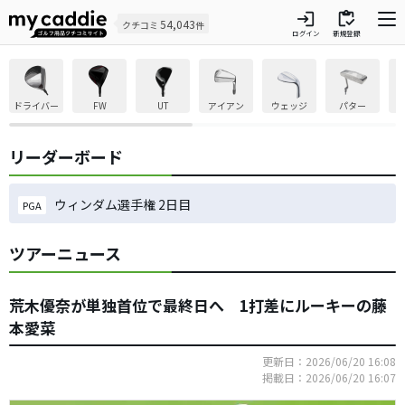
login
inventory
54,043
クチコミ
件
ログイン
新規登録
ドライバー
FW
UT
アイアン
ウェッジ
パター
リーダーボード
ウィンダム選手権 2日目
PGA
ツアーニュース
荒木優奈が単独首位で最終日へ 1打差にルーキーの藤
本愛菜
更新日：2026/06/20 16:08
掲載日：2026/06/20 16:07