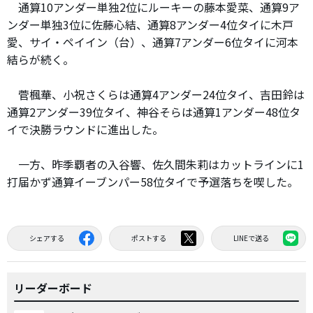
通算10アンダー単独2位にルーキーの藤本愛菜、通算9ア
ンダー単独3位に佐藤心結、通算8アンダー4位タイに木戸
愛、サイ・ペイイン（台）、通算7アンダー6位タイに河本
結らが続く。
菅楓華、小祝さくらは通算4アンダー24位タイ、吉田鈴は
通算2アンダー39位タイ、神谷そらは通算1アンダー48位タ
イで決勝ラウンドに進出した。
一方、昨季覇者の入谷響、佐久間朱莉はカットラインに1
打届かず通算イーブンパー58位タイで予選落ちを喫した。
シェアする
ポストする
LINEで送る
リーダーボード