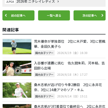
2026年 ニチレイレディス
JLPGA
前の記事へ
一覧へ戻る
次の記事へ
関連記事
荒木優奈が単独首位 2位に木戸愛、3位に菅楓
華、金田久美子ら
2026/6/19（金）16:30
国内女子ツアー
入谷響が連覇に挑む 佐久間朱莉、河本結、吉
田鈴ら出場
2026/6/18（木）17:27
国内女子ツアー
桑木志帆が逃げ切り今季2勝目 2位に永井花
奈、3位に14歳アマのソア・キム
2026/6/14（日）15:11
国内女子ツアー
桑木志帆が3打差首位で最終日へ 2位に永井花