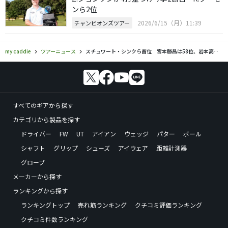
ンら2位
2026/6/15（月）11:39
チャンピオンズツアー
my caddie
ツアーニュース
スチュワート・シンクら首位 宮本勝昌は58位、岩本高志は79位
すべてのギアから探す
カテゴリから製品を探す
ドライバー
FW
UT
アイアン
ウェッジ
パター
ボール
シャフト
グリップ
シューズ
アイウェア
距離計測器
グローブ
メーカーから探す
ランキングから探す
ランキングトップ
売れ筋ランキング
クチコミ評価ランキング
クチコミ件数ランキング