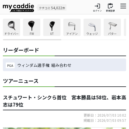
login
inventory
54,022
クチコミ
件
ログイン
新規登録
ドライバー
FW
UT
アイアン
ウェッジ
パター
リーダーボード
ウィンダム選手権 組み合わせ
PGA
ツアーニュース
スチュワート・シンクら首位 宮本勝昌は58位、岩本高
志は79位
更新日：2026/07/03 10:02
掲載日：2026/07/03 09:57