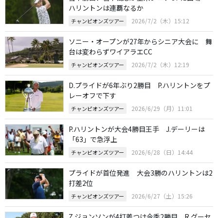
ハリントンは連覇なるか
2026/7/2（木）15:12
チャンピオンズツアー
ソニー・オープンが27年からシニア大会に 舞
台は変わらずワイアラエCC
2026/7/2（木）12:19
チャンピオンズツアー
D.プライドが6年ぶり2勝目 P.ハリントンをプ
レーオフで下す
2026/6/29（月）11:01
チャンピオンズツアー
P.ハリントンが大会4勝目王手 J.デーリーは
「63」で急浮上
2026/6/28（日）14:44
チャンピオンズツアー
プライドが首位発進 大会3勝のハリントンは2
打差2位
2026/6/27（土）15:26
チャンピオンズツアー
Z.ジョンソンが4打差つけ今季2勝目 R.グーセ