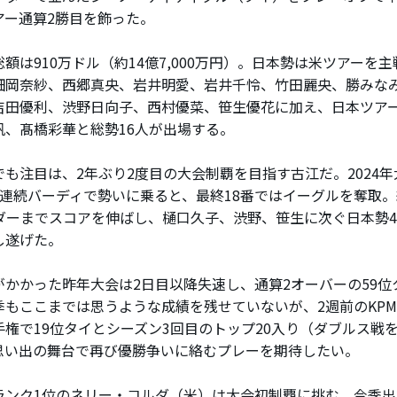
アー通算2勝目を飾った。
額は910万ドル（約14億7,000万円）。日本勢は米ツアーを
畑岡奈紗、西郷真央、岩井明愛、岩井千怜、竹田麗央、勝みな
吉田優利、渋野日向子、西村優菜、笹生優花に加え、日本ツア
帆、髙橋彩華と総勢16人が出場する。
も注目は、2年ぶり2度目の大会制覇を目指す古江だ。2024年
3連続バーディで勢いに乗ると、最終18番ではイーグルを奪取
ンダーまでスコアを伸ばし、樋口久子、渋野、笹生に次ぐ日本勢
し遂げた。
かかった昨年大会は2日目以降失速し、通算2オーバーの59位
季もここまでは思うような成績を残せていないが、2週前のKP
手権で19位タイとシーズン3回目のトップ20入り（ダブルス戦
思い出の舞台で再び優勝争いに絡むプレーを期待したい。
ンク1位のネリー・コルダ（米）は大会初制覇に挑む。今季出