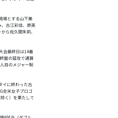
主戦場とする山下美
み、古江彩佳、原英
ーから佐久間朱莉、
大会最終日は14番
。終盤の猛攻で通算
4人目のメジャー制
タイに終わった古
MG全米女子プロゴ
を除く）を果たして
場9試合（ダブル