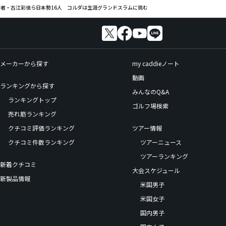
覇者・古江彩佳ら日本勢16人 コルダは生涯グランドスラムに挑む
メーカーから探す
my caddieノート
動画
ランキングから探す
みんなのQ&A
ランキングトップ
ゴルフ場検索
売れ筋ランキング
クチコミ評価ランキング
ツアー情報
クチコミ件数ランキング
ツアーニュース
ツアーランキング
新着クチコミ
大会スケジュール
新製品情報
米国男子
米国女子
国内男子