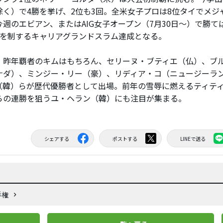
除く）で4勝を挙げ、2位も3回。全米女子プロは8位タイでメジ
今週のエビアン、またはAIG女子オープン（7月30日～）で勝て
つを制するキャリアグランドスラム達成となる。
昨年覇者のキムはもちろん、セリーヌ・ブティエ（仏）、ブ
ナダ）、ミンジー・リー（豪）、リディア・コ（ニュージーラ
（韓）らが歴代優勝者として出場。前年の雪辱に燃えるティテ
らの連勝を狙うユ・ヘラン（韓）にも注目が集まる。
シェアする
ポストする
LINEで送る
手権