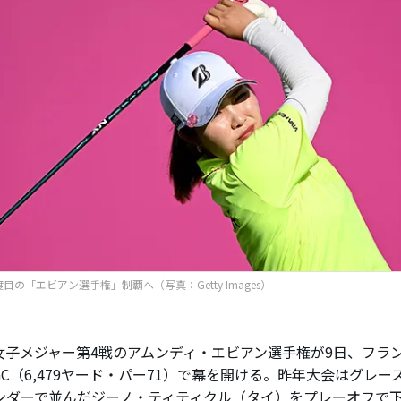
度目の「エビアン選手権」制覇へ（写真：Getty Images）
子メジャー第4戦のアムンディ・エビアン選手権が9日、フラ
GC（6,479ヤード・パー71）で幕を開ける。昨年大会はグレ
アンダーで並んだジーノ・ティティクル（タイ）をプレーオフで