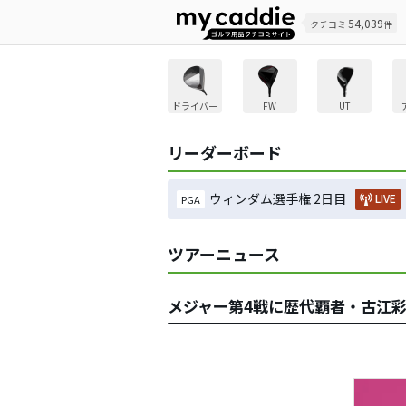
54,039
クチコミ
件
ドライバー
FW
UT
リーダーボード
ウィンダム選手権 2日目
LIVE
PGA
ツアーニュース
メジャー第4戦に歴代覇者・古江