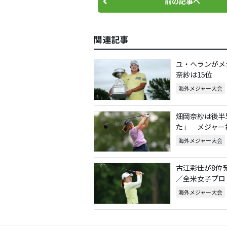
前の記事へ
関連記事
ユ・ヘランがメ
奈紗は15位
海外メジャー大会
畑岡奈紗は後半
た」 メジャー
海外メジャー大会
古江彩佳が8位
／全米女子プロ
海外メジャー大会