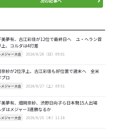
次の記事へ
下美夢有、古江彩佳が12位で最終日へ ユ・ヘラン首
浮上、コルダは4打差
2026/6/28（日）09:01
外メジャー大会
岡奈紗が2位浮上、古江彩佳も好位置で週末へ 全米
子プロ
2026/6/27（土）09:51
外メジャー大会
下美夢有、畑岡奈紗、渋野日向子ら日本勢15人出場
ルダはメジャー3連勝なるか
2026/6/25（木）11:16
外メジャー大会