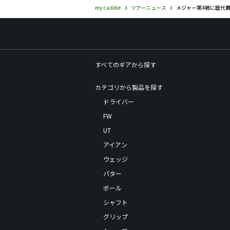
my caddie
ツアーニュース
メジャー第4戦に歴代
すべてのギアから探す
カテゴリから製品を探す
ドライバー
FW
UT
アイアン
ウェッジ
パター
ボール
シャフト
グリップ