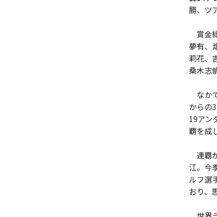
勝、ツ
賞金総
夢有、
莉花、
桑木志
なかで
からの
19ア
覇を成
連覇が
江。今
ルフ選
おり、
世界ラ