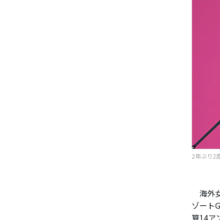
2年ぶり2
海外女
ゾート
算14