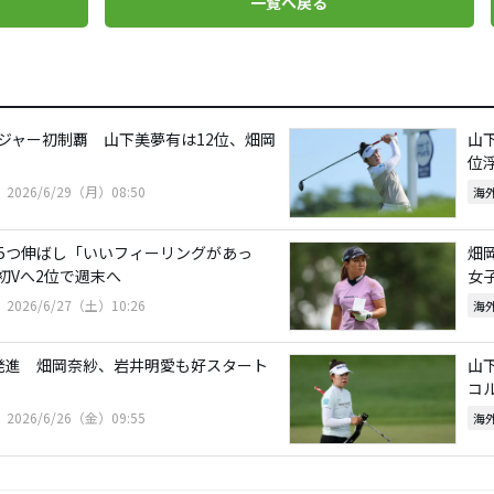
一覧へ戻る
ジャー初制覇 山下美夢有は12位、畑岡
山
位
2026/6/29（月）08:50
海
5つ伸ばし「いいフィーリングがあっ
畑
初Vへ2位で週末へ
女
2026/6/27（土）10:26
海
発進 畑岡奈紗、岩井明愛も好スタート
山
コ
2026/6/26（金）09:55
海