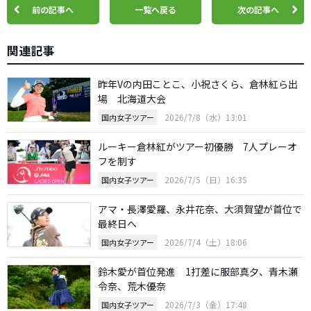
前の記事へ
一覧へ戻る
次の記事へ
関連記事
昨年Vの内田ことこ、小祝さくら、倉林紅ら出
場 北海道大会
2026/7/8（水）13:01
国内女子ツアー
ルーキー倉林紅がツアー初優勝 7人プレーオ
フを制す
2026/7/5（日）16:35
国内女子ツアー
アマ・長澤愛羅、永井花奈、大須賀望が首位で
最終日へ
2026/7/4（土）18:06
国内女子ツアー
鈴木愛が首位発進 1打差に服部真夕、青木瀬
令奈、荒木優奈
2026/7/3（金）17:48
国内女子ツアー