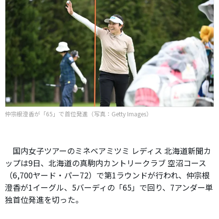
仲宗根澄香が「65」で首位発進（写真：Getty Images）
国内女子ツアーのミネベアミツミ レディス 北海道新聞カ
ップは9日、北海道の真駒内カントリークラブ 空沼コース
（6,700ヤード・パー72）で第1ラウンドが行われ、仲宗根
澄香が1イーグル、5バーディの「65」で回り、7アンダー単
独首位発進を切った。