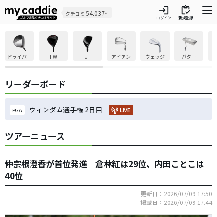
login
inventory
54,037
クチコミ
件
ログイン
新規登録
ドライバー
FW
UT
アイアン
ウェッジ
パター
リーダーボード
ウィンダム選手権 2日目
LIVE
PGA
ツアーニュース
仲宗根澄香が首位発進 倉林紅は29位、内田ことこは
40位
更新日：2026/07/09 17:50
掲載日：2026/07/09 17:44