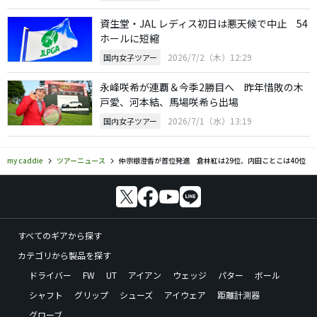
資生堂・JAL レディス初日は悪天候で中止 54
ホールに短縮
2026/7/2（木）12:29
国内女子ツアー
永峰咲希が連覇＆今季2勝目へ 昨年惜敗の木
戸愛、河本結、馬場咲希ら出場
2026/7/1（水）13:19
国内女子ツアー
my caddie
ツアーニュース
仲宗根澄香が首位発進 倉林紅は29位、内田ことこは40位
すべてのギアから探す
カテゴリから製品を探す
ドライバー
FW
UT
アイアン
ウェッジ
パター
ボール
シャフト
グリップ
シューズ
アイウェア
距離計測器
グローブ