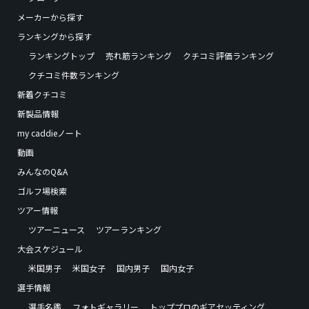
メーカーから探す
ランキングから探す
ランキングトップ
売れ筋ランキング
クチコミ評価ランキング
クチコミ件数ランキング
新着クチコミ
新製品情報
my caddieノート
動画
みんなのQ&A
ゴルフ場検索
ツアー情報
ツアーニュース
ツアーランキング
大会スケジュール
米国男子
米国女子
国内男子
国内女子
選手情報
選手名鑑
フォトギャラリー
トッププロのギアセッティング