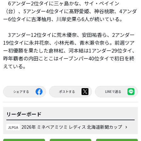
6アンダー2位タイに三ヶ島かな、サイ・ペイイン
（台）、5アンダー4位タイに髙野愛姫、神谷桃歌、4アンダ
ー6位タイに吉澤柚月、川岸史果ら6人が続いている。
3アンダー12位タイに荒木優奈、安田祐香ら、2アンダー
19位タイに永井花奈、小林光希、青木瀬令奈ら。前週ツア
ー初優勝を果たした倉林紅、河本結は1アンダー29位タイ、
昨年覇者の内田ことこはイーブンパー40位タイで初日を終
えている。
シェアする
ポストする
LINEで送る
リーダーボード
2026年 ミネベアミツミ レディス 北海道新聞カップ
JLPGA