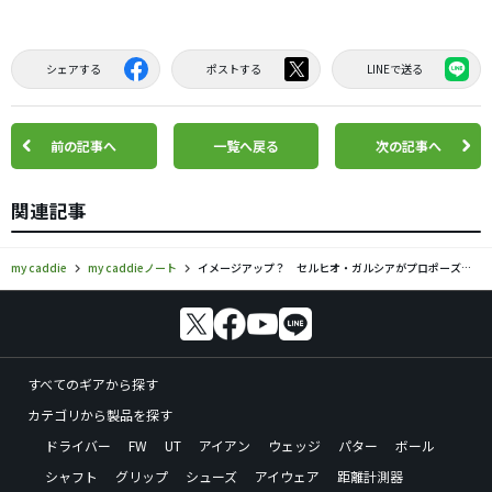
シェアする
ポストする
LINEで送る
前の記事へ
一覧へ戻る
次の記事へ
関連記事
my caddie
my caddieノート
イメージアップ？ セルヒオ・ガルシアがプロポーズのお手伝い
すべてのギアから探す
カテゴリから製品を探す
ドライバー
FW
UT
アイアン
ウェッジ
パター
ボール
シャフト
グリップ
シューズ
アイウェア
距離計測器