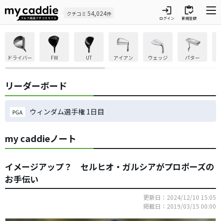
login
inventory
54,024
クチコミ
件
ログイン
新規登録
ドライバー
FW
UT
アイアン
ウェッジ
パター
リーダーボード
ウィンダム選手権 1日目
PGA
my caddieノート
イメージアップ？ セルヒオ・ガルシアがプロポーズの
お手伝い
更新日：2024/12/10 15:05
掲載日：2019/03/15 00:00