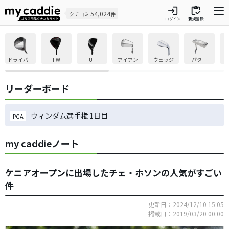
login
inventory
54,024
クチコミ
件
ログイン
新規登録
ドライバー
FW
UT
アイアン
ウェッジ
パター
リーダーボード
ウィンダム選手権 1日目
PGA
my caddieノート
ケニアオープンに出場したチェ・ホソンの人気がすごい
件
更新日：2024/12/10 15:05
掲載日：2019/03/20 00:00