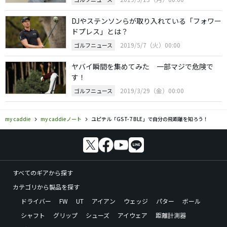
DJやステンソンらが取り入れている「フォワー
ドプレス」とは？
2019/5/7（火）00:00
ゴルフニュース
ヤバイ瞬間を集めてみた 一部マジで危険で
す！
2019/3/29（金）00:00
ゴルフニュース
my caddie
my caddieノート
ユピテル「GST-7 BLE」で自分の飛距離を知ろう！
すべてのギアから探す
カテゴリから製品を探す
ドライバー
FW
UT
アイアン
ウェッジ
パター
ボール
シャフト
グリップ
シューズ
アイウェア
距離計測器