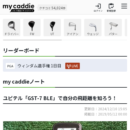
login
inventory
54,024
クチコミ
件
ログイン
新規登録
ドライバー
FW
UT
アイアン
ウェッジ
パター
リーダーボード
ウィンダム選手権 1日目
LIVE
PGA
my caddieノート
ユピテル「GST-7 BLE」で自分の飛距離を知ろう！
更新日：2024/12/10 15:05
掲載日：2019/05/12 00:00