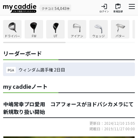
login
inventory
54,043
クチコミ
件
ログイン
新規登録
ドライバー
FW
UT
アイアン
ウェッジ
パター
リーダーボード
ウィンダム選手権 2日目
PGA
my caddieノート
中嶋常幸プロ愛用 コアフォースがヨドバシカメラにて
新規取り扱い開始
更新日：2024/12/10 15:05
掲載日：2019/11/27 00:00