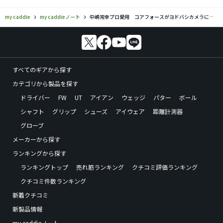
my caddie
my caddieノート
中嶋常幸プロ愛用 コアフォースがヨドバシカメラにて新規取り扱い開始
すべてのギアから探す
カテゴリから製品を探す
ドライバー
FW
UT
アイアン
ウェッジ
パター
ボール
シャフト
グリップ
シューズ
アイウェア
距離計測器
グローブ
メーカーから探す
ランキングから探す
ランキングトップ
売れ筋ランキング
クチコミ評価ランキング
クチコミ件数ランキング
新着クチコミ
新製品情報
my caddieノート