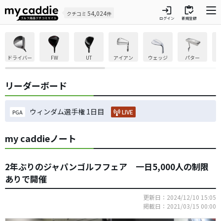
login
inventory
54,024
クチコミ
件
ログイン
新規登録
ドライバー
FW
UT
アイアン
ウェッジ
パター
リーダーボード
ウィンダム選手権 1日目
LIVE
PGA
my caddieノート
2年ぶりのジャパンゴルフフェア 一日5,000人の制限
ありで開催
更新日：2024/12/10 15:05
掲載日：2021/03/15 00:00