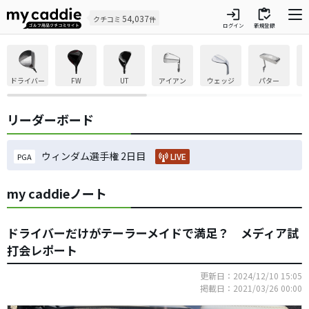
login
inventory
54,037
クチコミ
件
ログイン
新規登録
ドライバー
FW
UT
アイアン
ウェッジ
パター
リーダーボード
ウィンダム選手権 2日目
LIVE
PGA
my caddieノート
ドライバーだけがテーラーメイドで満足？ メディア試
打会レポート
更新日：2024/12/10 15:05
掲載日：2021/03/26 00:00