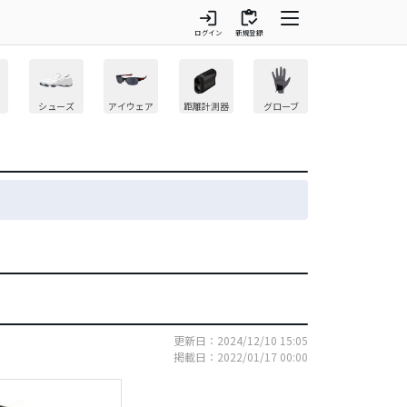
login
inventory
ログイン
新規登録
シューズ
アイウェア
距離計測器
グローブ
更新日：2024/12/10 15:05
掲載日：2022/01/17 00:00