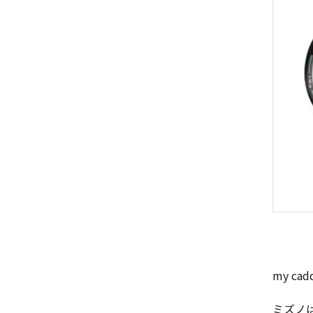
my ca
ミズノ