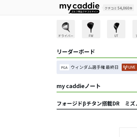
54,060
クチコミ
件
ドライバー
FW
UT
リーダーボード
ウィンダム選手権 最終日
LIVE
PGA
my caddieノート
フォージドβチタン搭載DR ミズノ「S