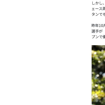
しかし
ェース
タンで
昨年1
選手が
プンで