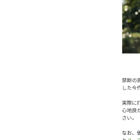
禁断の
した今
実際に
心地良
さい。
なお、価
と
ユー