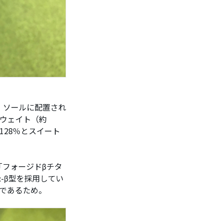
。ソールに配置され
にウェイト（約
約128％とスイート
フォージドβチタ
-β型を採用してい
であるため。