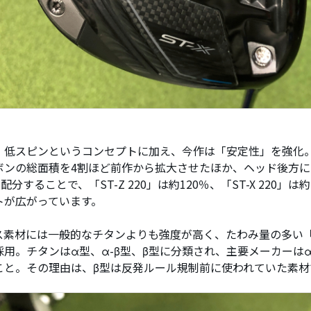
・低スピンというコンセプトに加え、今作は「安定性」を強化
ボンの総面積を4割ほど前作から拡大させたほか、ヘッド後方
を配分することで、「ST-Z 220」は約120％、「ST-X 220」は
トが広がっています。
ス素材には一般的なチタンよりも強度が高く、たわみ量の多い「
採用。チタンはα型、α-β型、β型に分類され、主要メーカーはα
こと。その理由は、β型は反発ルール規制前に使われていた素材