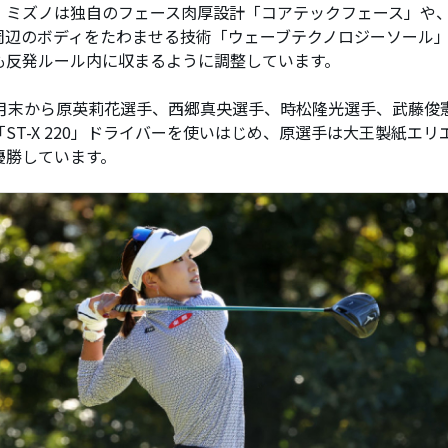
、ミズノは独自のフェース肉厚設計「コアテックフェース」や
周辺のボディをたわませる技術「ウェーブテクノロジーソール」
も反発ルール内に収まるように調整しています。
0月末から原英莉花選手、西郷真央選手、時松隆光選手、武藤俊
「ST-X 220」ドライバーを使いはじめ、原選手は大王製紙エ
優勝しています。