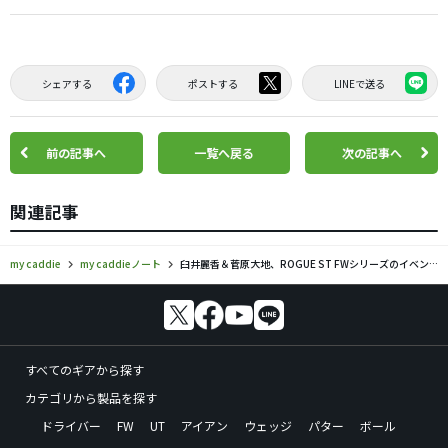
シェアする
ポストする
LINEで送る
前の記事へ
一覧へ戻る
次の記事へ
関連記事
my caddie
my caddieノート
臼井麗香＆菅原大地、ROGUE ST FWシリーズのイベントに登場
すべてのギアから探す
カテゴリから製品を探す
ドライバー
FW
UT
アイアン
ウェッジ
パター
ボール