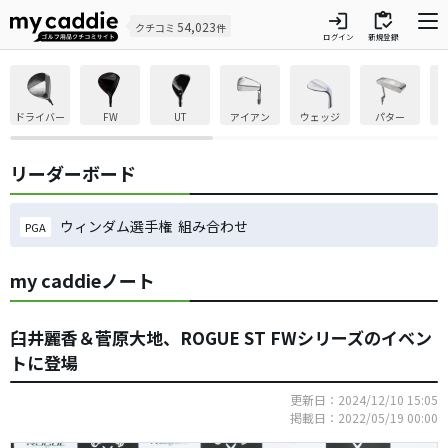
login
inventory
54,023
クチコミ
件
ログイン
新規登録
ドライバー
FW
UT
アイアン
ウェッジ
パター
リーダーボード
ウィンダム選手権 組み合わせ
PGA
my caddieノート
臼井麗香＆菅原大地、ROGUE ST FWシリーズのイベン
トに登場
更新日：2024/12/10 15:05
掲載日：2022/05/19 00:00