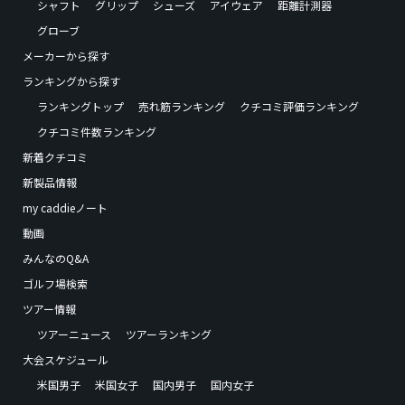
シャフト
グリップ
シューズ
アイウェア
距離計測器
グローブ
メーカーから探す
ランキングから探す
ランキングトップ
売れ筋ランキング
クチコミ評価ランキング
クチコミ件数ランキング
新着クチコミ
新製品情報
my caddieノート
動画
みんなのQ&A
ゴルフ場検索
ツアー情報
ツアーニュース
ツアーランキング
大会スケジュール
米国男子
米国女子
国内男子
国内女子