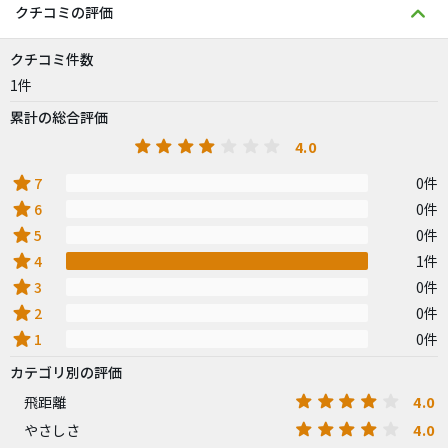
クチコミの評価
クチコミ件数
1件
累計の総合評価
4.0
star
7
0件
star
6
0件
star
5
0件
star
4
1件
star
3
0件
star
2
0件
star
1
0件
カテゴリ別の評価
4.0
飛距離
4.0
やさしさ