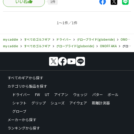
いいね
1
件
も私にはピッタリです。
1〜1件／1件
my caddie
すべてのゴルフギア
ドライバー
グローブライド(globeride)
ONOFF AKA
my caddie
すべてのゴルフギア
グローブライド(globeride)
ONOFF AKA
グローブライド／ONOFF AKA／オノフ AKA ドライバー（2018）の口コミ評価一覧
すべてのギアから探す
カテゴリから製品を探す
ドライバー
FW
UT
アイアン
ウェッジ
パター
ボール
シャフト
グリップ
シューズ
アイウェア
距離計測器
グローブ
メーカーから探す
ランキングから探す