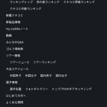
ランキングトップ
売れ筋ランキング
クチコミ評価ランキング
クチコミ件数ランキング
新着クチコミ
新製品情報
my caddieノート
動画
みんなのQ&A
ゴルフ場検索
ツアー情報
ツアーニュース
ツアーランキング
大会スケジュール
米国男子
米国女子
国内男子
国内女子
選手情報
選手名鑑
フォトギャラリー
トッププロのギアセッティング
はじめての方へ
よくある質問