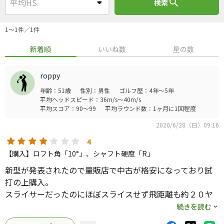
search
検索
1〜1件／1件
新着順
いいね数
星の数
roppy
年齢：51歳
性別：男性
ゴルフ歴：4年～5年
平均ヘッドスピード：36m/s～40m/s
平均スコア：90～99
平均ラウンド数：1ヶ月に1回程度
2020/6/28（日）09:16
4
【購入】ロフト角「10°」、シャフト硬度「R」
新型が発表されたので量販店で中古が格安になっており試
打の上購入。
スライサーだったのにほぼスライスせず飛距離も約２０ヤ
ードほど向上。
続きを読む
パワーがない私にとっては最良のクラブでした。打感、音