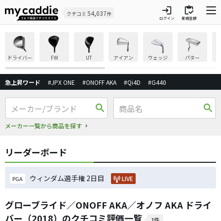
login
inventory
54,037
クチコミ
件
ログイン
新規登録
ドライバー
FW
UT
アイアン
ウェッジ
パター
急上昇ワード
#JPX ONE
#ONOFF AKA
#Qi4D
#G440
search
search
メーカー一覧から商品を探す
リーダーボード
ウィンダム選手権 2日目
LIVE
PGA
グローブライド／ONOFF AKA／オノフ AKA ドライ
バー（2018）のクチコミ評価一覧
1件