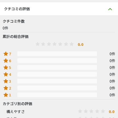
クチコミの評価
クチコミ件数
0件
累計の総合評価
0.0
star
7
0件
star
6
0件
star
5
0件
star
4
0件
star
3
0件
star
2
0件
star
1
0件
カテゴリ別の評価
0.0
構えやすさ