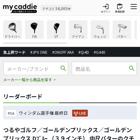
login
inventory
54,065
クチコミ
件
ログイン
新規登録
ドライバー
FW
UT
アイアン
ウェッジ
パター
急上昇ワード
#JPX ONE
#ONOFF AKA
#Qi4D
#G440
search
search
メーカー一覧から商品を探す
リーダーボード
ウィンダム選手権 最終日
LIVE
PGA
つるやゴルフ／ゴールデンプリックス／ゴールデン
プリックス Dﾌﾞﾙｰ （３９インチ） 中尺パターのクチ