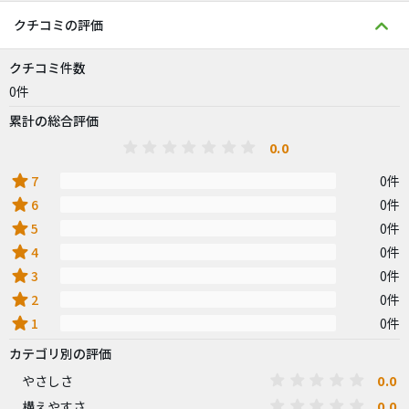
クチコミの評価
クチコミ件数
0件
累計の総合評価
0.0
star
7
0件
star
6
0件
star
5
0件
star
4
0件
star
3
0件
star
2
0件
star
1
0件
カテゴリ別の評価
0.0
やさしさ
0.0
構えやすさ