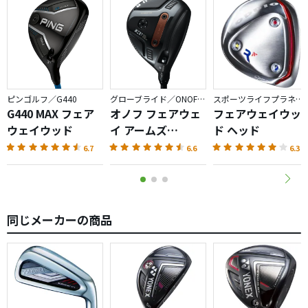
ピンゴルフ／G440
グローブライド／ONOFF AKA
スポーツライフプラネッツ／RODDIO
G440 MAX フェア
オノフ フェアウェ
フェアウェイウッ
ウェイウッド
イ アームズ
ド ヘッド
AKA（2026）
6.7
6.6
6.3
同じメーカーの商品