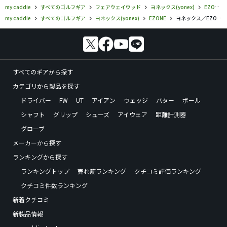
my caddie
すべてのゴルフギア
フェアウェイウッド
ヨネックス(yonex)
EZONE
my caddie
すべてのゴルフギア
ヨネックス(yonex)
EZONE
ヨネックス／EZONE／EZONE GT フェアウェイウッド（2022）の口コミ評価
すべてのギアから探す
カテゴリから製品を探す
ドライバー
FW
UT
アイアン
ウェッジ
パター
ボール
シャフト
グリップ
シューズ
アイウェア
距離計測器
グローブ
メーカーから探す
ランキングから探す
ランキングトップ
売れ筋ランキング
クチコミ評価ランキング
クチコミ件数ランキング
新着クチコミ
新製品情報