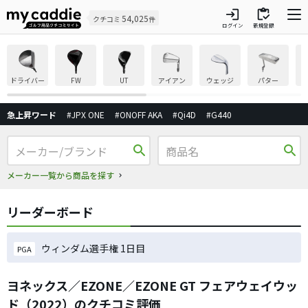
login
inventory
54,025
クチコミ
件
ログイン
新規登録
ドライバー
FW
UT
アイアン
ウェッジ
パター
急上昇ワード
#JPX ONE
#ONOFF AKA
#Qi4D
#G440
search
search
メーカー一覧から商品を探す
リーダーボード
ウィンダム選手権 1日目
PGA
ヨネックス／EZONE／EZONE GT フェアウェイウッ
ド（2022）のクチコミ評価