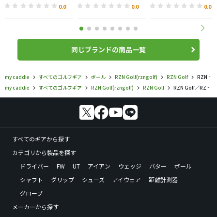
0.0
0.0
0.0
同じブランドの商品一覧
my caddie
すべてのゴルフギア
ボール
RZN Golf(rzngolf)
RZN Golf
RZN Golf／RZN Golf／RZN MS-TOUR YELLOWの口コミ評価
my caddie
すべてのゴルフギア
RZN Golf(rzngolf)
RZN Golf
RZN Golf／RZN Golf／RZN MS-TOUR YELLOWの口コミ評価
すべてのギアから探す
カテゴリから製品を探す
ドライバー
FW
UT
アイアン
ウェッジ
パター
ボール
シャフト
グリップ
シューズ
アイウェア
距離計測器
グローブ
メーカーから探す