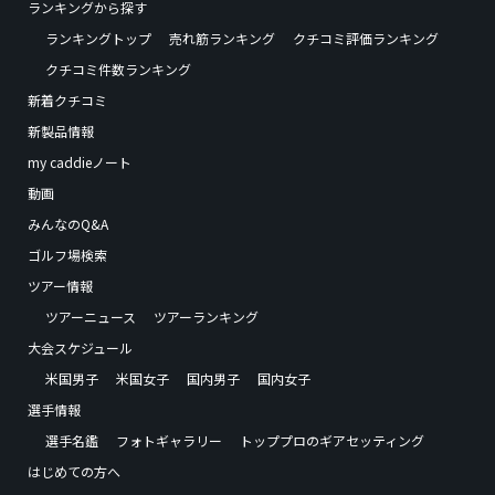
ランキングから探す
ランキングトップ
売れ筋ランキング
クチコミ評価ランキング
クチコミ件数ランキング
新着クチコミ
新製品情報
my caddieノート
動画
みんなのQ&A
ゴルフ場検索
ツアー情報
ツアーニュース
ツアーランキング
大会スケジュール
米国男子
米国女子
国内男子
国内女子
選手情報
選手名鑑
フォトギャラリー
トッププロのギアセッティング
はじめての方へ