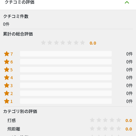
クチコミの評価
クチコミ件数
0件
累計の総合評価
0.0
star
7
0件
star
6
0件
star
5
0件
star
4
0件
star
3
0件
star
2
0件
star
1
0件
カテゴリ別の評価
0.0
打感
0.0
飛距離