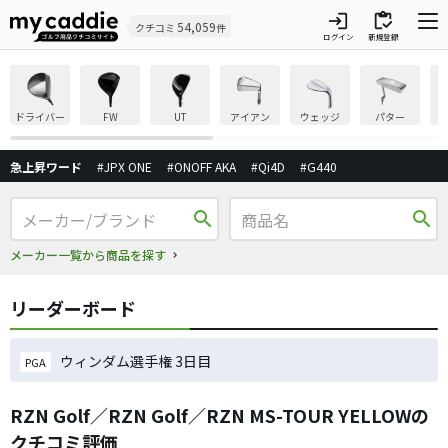
login
inventory
54,059
クチコミ
件
ログイン
新規登録
ドライバー
FW
UT
アイアン
ウェッジ
パター
急上昇ワード
#JPX ONE
#ONOFF AKA
#Qi4D
#G440
search
search
メーカー一覧から商品を探す
リーダーボード
ウィンダム選手権 3日目
PGA
RZN Golf／RZN Golf／RZN MS-TOUR YELLOWの
クチコミ評価