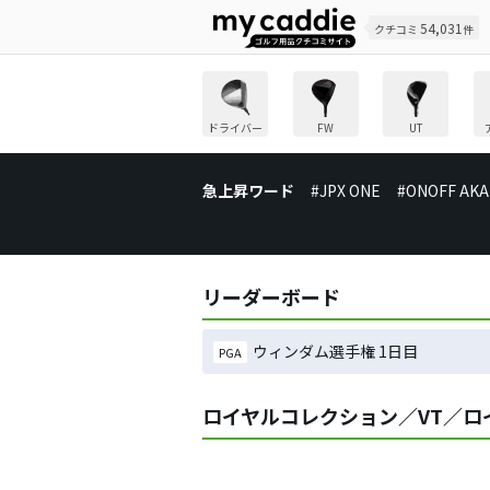
54,031
クチコミ
件
ドライバー
FW
UT
急上昇ワード
#JPX ONE
#ONOFF AKA
リーダーボード
ウィンダム選手権 1日目
PGA
ロイヤルコレクション／VT／ロ