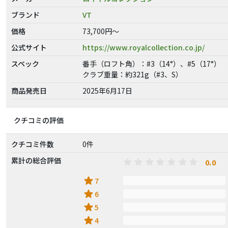
ブランド
VT
価格
73,700円～
公式サイト
https://www.royalcollection.co.jp/
スペック
番手（ロフト角）：#3（14°）、#5（17°）
クラブ重量：約321g（#3、S）
商品発売日
2025年6月17日
クチコミの評価
クチコミ件数
0件
累計の総合評価
0.0
star
7
star
6
star
5
star
4