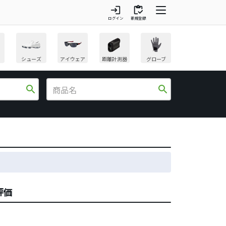
login
inventory
ログイン
新規登録
シューズ
アイウェア
距離計測器
グローブ
search
search
評価