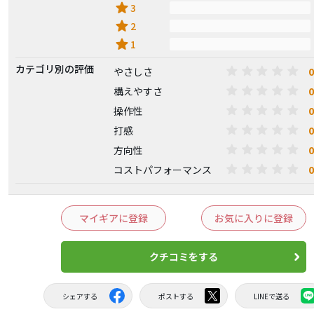
star
3
star
2
star
1
カテゴリ別の評価
0
やさしさ
0
構えやすさ
0
操作性
0
打感
0
方向性
0
コストパフォーマンス
マイギアに登録
お気に入りに登録
クチコミをする
シェアする
ポストする
LINEで送る