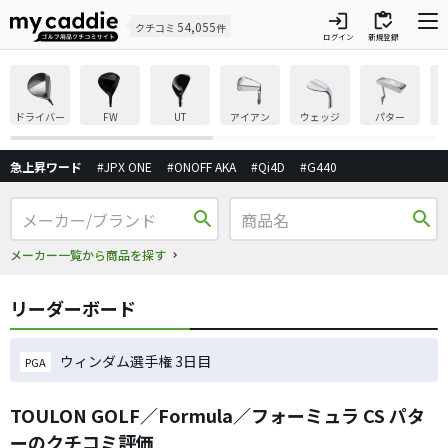
login
inventory
54,055
クチコミ
件
ログイン
新規登録
ドライバー
FW
UT
アイアン
ウェッジ
パター
急上昇ワード
#JPX ONE
#ONOFF AKA
#Qi4D
#G440
search
search
メーカー一覧から商品を探す
リーダーボード
ウィンダム選手権 3日目
PGA
TOULON GOLF／Formula／フォーミュラ CS パタ
ーのクチコミ評価