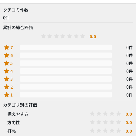
クチコミ件数
0件
累計の総合評価
0.0
star
7
0件
star
6
0件
star
5
0件
star
4
0件
star
3
0件
star
2
0件
star
1
0件
カテゴリ別の評価
0.0
構えやすさ
0.0
方向性
0.0
打感