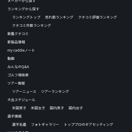
メーカーから探す
ランキングから探す
ランキングトップ
売れ筋ランキング
クチコミ評価ランキング
クチコミ件数ランキング
新着クチコミ
新製品情報
my caddieノート
動画
みんなのQ&A
ゴルフ場検索
ツアー情報
ツアーニュース
ツアーランキング
大会スケジュール
米国男子
米国女子
国内男子
国内女子
選手情報
選手名鑑
フォトギャラリー
トッププロのギアセッティング