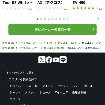
Tour RS White シ
AX（アクロス）
EV-490
ューズ
0.0
0.0
6.0
同じメーカーの商品一覧
my caddie
すべてのゴルフギア
ウェッジ
朝日ゴルフ(asahi)
朝日ゴルフ／／Shovelの口コミ評価
my caddie
すべてのゴルフギア
朝日ゴルフ(asahi)
朝日ゴルフ／／Shovelの口コミ評価
すべてのギアから探す
カテゴリから製品を探す
ドライバー
FW
UT
アイアン
ウェッジ
パター
ボール
シャフト
グリップ
シューズ
アイウェア
距離計測器
グローブ