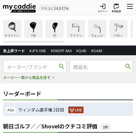
login
inventory
54,037
クチコミ
件
ログイン
新規登録
ドライバー
FW
UT
アイアン
ウェッジ
パター
急上昇ワード
#JPX ONE
#ONOFF AKA
#Qi4D
#G440
search
search
メーカー一覧から商品を探す
リーダーボード
ウィンダム選手権 2日目
LIVE
PGA
朝日ゴルフ／／Shovelのクチコミ評価
1件