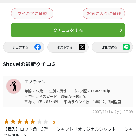
マイギアに登録
お気に入りに登録
クチコミをする
シェアする
ポストする
LINEで送る
Shovelの最新クチコミ
エノチャン
年齢：72歳
性別：男性
ゴルフ歴：16年～20年
平均ヘッドスピード：36m/s～40m/s
平均スコア：85～89
平均ラウンド数：1年に2、3回程度
2007/11/14（水）07:09
5
【購入】ロフト角「57°」、シャフト「オリジナルシャフト」、シャ
フト硬度「S」