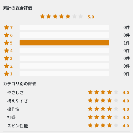
累計の総合評価
5.0
star
7
0件
star
6
0件
star
5
1件
star
4
0件
star
3
0件
star
2
0件
star
1
0件
カテゴリ別の評価
4.0
やさしさ
4.0
構えやすさ
4.0
操作性
4.0
打感
4.0
スピン性能