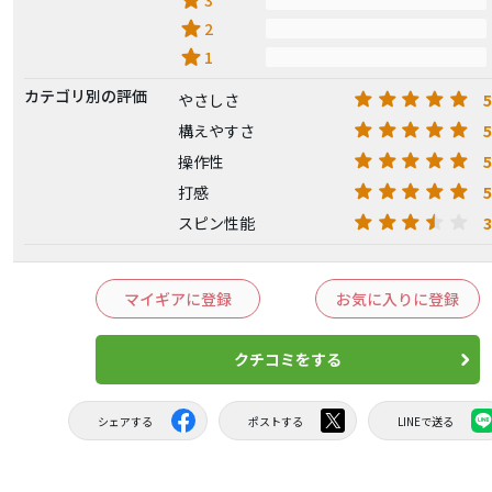
star
star
2
star
1
カテゴリ別の評価
5
やさしさ
5
構えやすさ
5
操作性
5
打感
3
スピン性能
マイギアに登録
お気に入りに登録
クチコミをする
シェアする
ポストする
LINEで送る