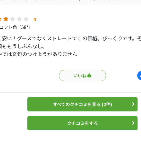
た当初はバンカーで泣かされましたが…
MIDタイプの効果か上達したのか分かりませんが
ーに苦手意識はありません。
4
ロフト角「58°」
86がでて2年ぶりにベスト更新!!
く安い！グースでなくストレートでこの価格。びっくりです。
続けましたが、このウエッジが最高です
顔ももうしぶんなし。
中では文句のつけようがありません。
わないもあると思いますが…
ショットを曲げてしまい、林の中に入ってしまった際、木の根
メーカー的に敬遠されている方も多いと思いますので
ボールが。そんな時に高価なアイアンで打つことをためらいま
スセビル党としましてコメントさせていただきました（笑）
いいね
ばおしげもなく打っていけます。
思いっきり。結果的にナイスショットになるケースが増えたり
いえば、フェイスに錆が出やすいので…
いないクラブを保有したい自分にうってつけのクラブです。
る方や手入れが苦手な方は厳しいかもしれません。
えてよかったなぁ。
に関してはもともとが転がりやすい球筋で気にしてませんが
すべてのクチコミを見る (2件)
り止まるとも止まらないともって感じです。
向かって転がる感じがゾクゾク来るので、またそれもアリかと
クチコミをする