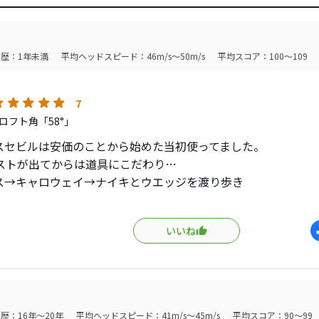
歴：1年未満
平均ヘッドスピード：46m/s～50m/s
平均スコア：100～109
7
ロフト角「58°」
スセビルは安価のことから始めた当初使ってました。
ベストが出てからは道具にこだわり…
ス→キャロウェイ→ナイキとウエッジを渡り歩き
全体的にまとまらず100前後で回ることが多かったです。
いいね
みを感じて、初心に帰ろうと再度リンクスセビルを購入。
いたおかげなのかー☆
エッジの抜けの良さ、方向性など私には飛びぬけて良く感じま
リンクスセビル58度でしたが、
タイプのバンス付きを使用しています。
歴：16年～20年
平均ヘッドスピード：41m/s～45m/s
平均スコア：90～99