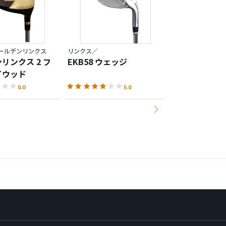
ールデンリンクス
リンクス／
リンクス／マスタ
リンクス 2 フ
EKB58 ウェッジ
MASTER MOD
イウッド
ミアムゴール
ー
0.0
5.0