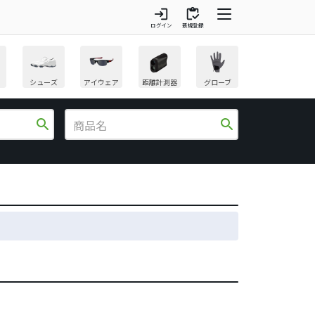
login
inventory
ログイン
新規登録
シューズ
アイウェア
距離計測器
グローブ
search
search