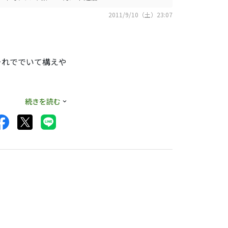
2011/9/10（土）23:07
それででいて構えや
っこもしくはジャリ
続きを読む
すが、このウェッジ
してます。みんなが
思います♪