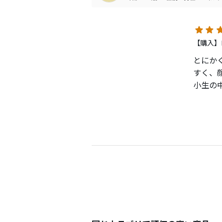
はじめ
現在は
バンカ
【購入】
スコアも
とにか
迷走し
すく、
小生の
合うあ
ティー
価格や
の上に
リンク
であれ
それも
難点で
持って
気にな
巡り合
スピン
他社よ
ピンに