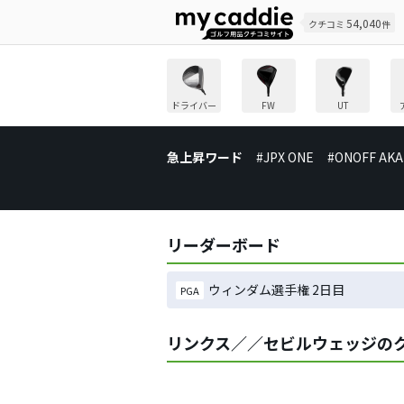
54,040
クチコミ
件
ドライバー
FW
UT
急上昇ワード
#JPX ONE
#ONOFF AKA
リーダーボード
ウィンダム選手権 2日目
PGA
リンクス／／セビルウェッジの