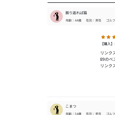
振り返れば猫
年齢：44歳
性別：男性
ゴルフ
【購入】
リンク
89の
リンク
結果、
伸び悩
渡り歩
このウ
当初は
こまつ
MID
年齢：54歳
性別：男性
ゴルフ