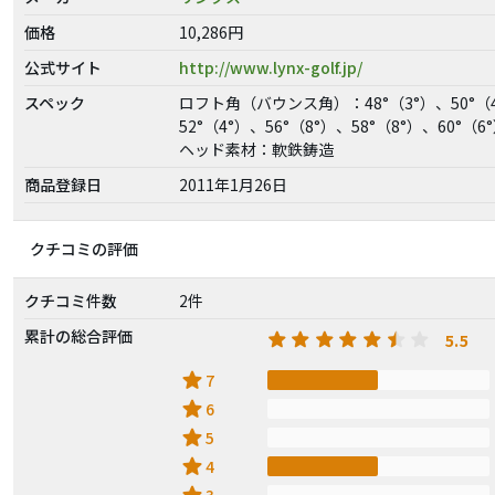
価格
10,286円
公式サイト
http://www.lynx-golf.jp/
スペック
ロフト角（バウンス角）：48°（3°）、50°（
52°（4°）、56°（8°）、58°（8°）、60°（6
ヘッド素材：軟鉄鋳造
商品登録日
2011年1月26日
クチコミの評価
クチコミ件数
2件
累計の総合評価
5.5
star
7
star
6
star
5
star
4
3