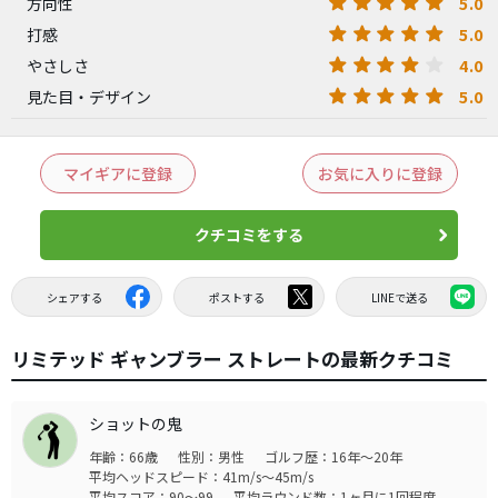
5.0
方向性
5.0
打感
4.0
やさしさ
5.0
見た目・デザイン
マイギアに登録
お気に入りに登録
クチコミをする
シェアする
ポストする
LINEで送る
リミテッド ギャンブラー ストレートの最新クチコミ
ショットの鬼
年齢：66歳
性別：男性
ゴルフ歴：16年～20年
平均ヘッドスピード：41m/s～45m/s
平均スコア：90～99
平均ラウンド数：1ヶ月に1回程度