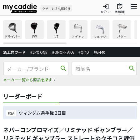
login
inventory
54,050
クチコミ
件
ログイン
新規登録
ドライバー
FW
UT
アイアン
ウェッジ
パター
急上昇ワード
#JPX ONE
#ONOFF AKA
#Qi4D
#G440
search
search
メーカー一覧から商品を探す
リーダーボード
ウィンダム選手権 2日目
PGA
ネバーコンプロマイズ／リミテッド ギャンブラー／
リミテッド ギャンブラー ストレートのクチコミ評価