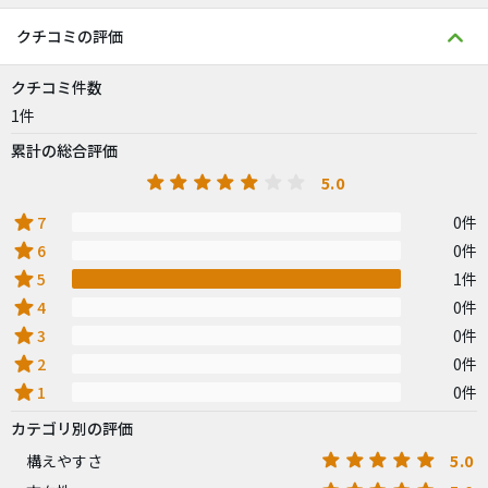
クチコミの評価
クチコミ件数
1件
累計の総合評価
5.0
star
7
0件
star
6
0件
star
5
1件
star
4
0件
star
3
0件
star
2
0件
star
1
0件
カテゴリ別の評価
5.0
構えやすさ