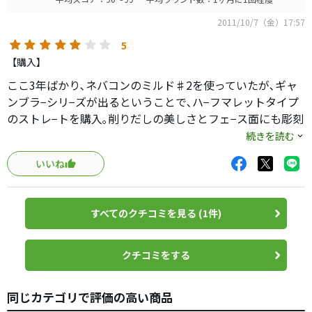
2011/10/7（金）17:57
5
【購入】
ここ3年ばかり､ネバコンのミルド♯2を使っていたが､ギャ
ンブラ−シリ−ズが出るということで､ハ−フマレットタイプ
のストレ−トを購入｡削りだしの美しさとフェ−ス面にも彫刻
があり､目立ちます｡(カバ−も白でこれも目立つ)難をいえ
続きを読む
ば､グリップが細い事(ネバコンは何故か細い)のでもう少し
いいね
太いグリップに変えた方が使い易いように思いますが､打
感､方向性もいうことはないです｡実勢価格がこれで2万円を
切る値段でてにはいるのですからこれは買いです｡
すべてのクチコミを見る (1件)
クチコミをする
同じカテゴリで評価の高い商品