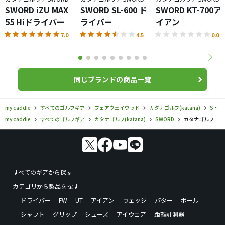
SWORD iZU MAX
SWORD SL-600 ド
SWORD KT-700ア
55 Hiドライバー
ライバー
イアン
7.0
4.5
0.0
同じブランドの商品一覧
my caddie
すべてのゴルフギア
フェアウェイウッド
カタナゴルフ(katana)
SWORD
my caddie
すべてのゴルフギア
カタナゴルフ(katana)
SWORD
カタナゴルフ／SWORD／SWORD TM-550フェアウェイウッドの口コミ評価
すべてのギアから探す
カテゴリから製品を探す
ドライバー
FW
UT
アイアン
ウェッジ
パター
ボール
シャフト
グリップ
シューズ
アイウェア
距離計測器