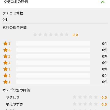
クチコミの評価
クチコミ件数
0件
累計の総合評価
0.0
star
7
0件
star
6
0件
star
5
0件
star
4
0件
star
3
0件
star
2
0件
star
1
0件
カテゴリ別の評価
0.0
やさしさ
0.0
構えやすさ