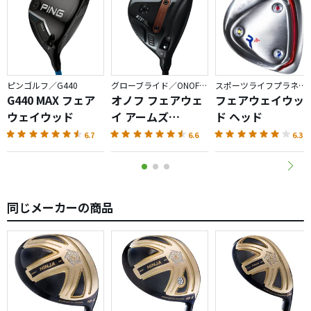
ピンゴルフ／G440
グローブライド／ONOFF AKA
スポーツライフプラネッツ／RODDIO
G440 MAX フェア
オノフ フェアウェ
フェアウェイウッ
ウェイウッド
イ アームズ
ド ヘッド
AKA（2026）
6.7
6.6
6.3
同じメーカーの商品