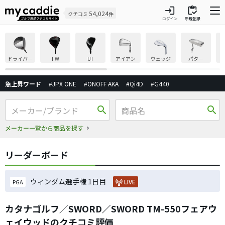
login
inventory
54,024
クチコミ
件
ログイン
新規登録
ドライバー
FW
UT
アイアン
ウェッジ
パター
急上昇ワード
#JPX ONE
#ONOFF AKA
#Qi4D
#G440
search
search
メーカー一覧から商品を探す
リーダーボード
ウィンダム選手権 1日目
LIVE
PGA
カタナゴルフ／SWORD／SWORD TM-550フェアウ
ェイウッドのクチコミ評価