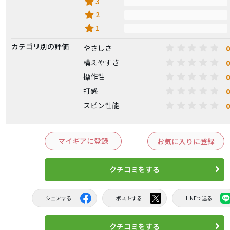
star
3
star
2
star
1
カテゴリ別の評価
0
やさしさ
0
構えやすさ
0
操作性
0
打感
0
スピン性能
マイギアに登録
お気に入りに登録
クチコミをする
シェアする
ポストする
LINEで送る
クチコミをする