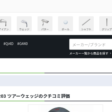
アイアン
ウェッジ
パター
ボール
シャフト
グリップ
#Qi4D
#G440
メーカー一覧から商品を探す
203 ツアーウェッジのクチコミ評価