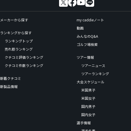
メーカーから探す
my caddieノート
動画
ランキングから探す
みんなのQ&A
ランキングトップ
ゴルフ場検索
売れ筋ランキング
クチコミ評価ランキング
ツアー情報
クチコミ件数ランキング
ツアーニュース
ツアーランキング
新着クチコミ
大会スケジュール
新製品情報
米国男子
米国女子
国内男子
国内女子
選手情報
選手名鑑