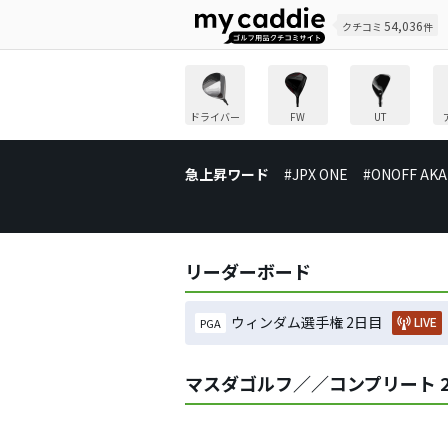
54,036
クチコミ
件
ドライバー
FW
UT
急上昇ワード
#JPX ONE
#ONOFF AKA
リーダーボード
ウィンダム選手権 2日目
LIVE
PGA
マスダゴルフ／／コンプリート 