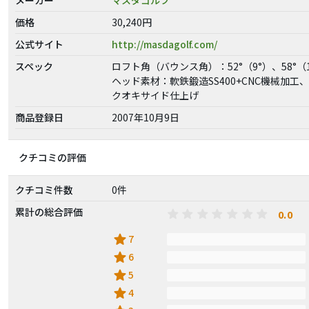
価格
30,240円
公式サイト
http://masdagolf.com/
スペック
ロフト角（バウンス角）：52°（9°）、58°（1
ヘッド素材：軟鉄鍛造SS400+CNC機械加工
クオキサイド仕上げ
商品登録日
2007年10月9日
クチコミの評価
クチコミ件数
0件
累計の総合評価
0.0
star
7
star
6
star
5
star
4