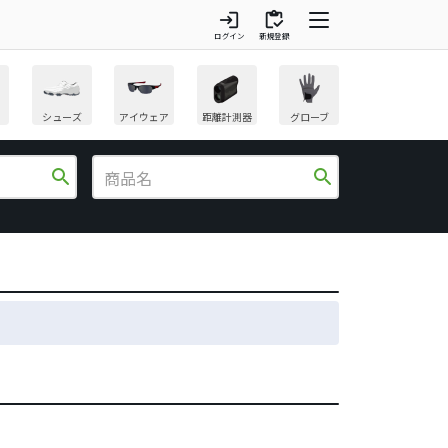
login
inventory
ログイン
新規登録
シューズ
アイウェア
距離計測器
グローブ
search
search