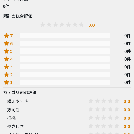
0件
累計の総合評価
0.0
star
7
0件
star
6
0件
star
5
0件
star
4
0件
star
3
0件
star
2
0件
star
1
0件
カテゴリ別の評価
0.0
構えやすさ
0.0
方向性
0.0
打感
0.0
やさしさ