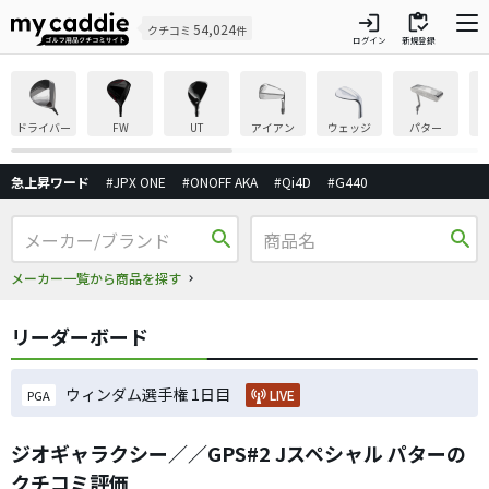
login
inventory
54,024
クチコミ
件
ログイン
新規登録
ドライバー
FW
UT
アイアン
ウェッジ
パター
急上昇ワード
#JPX ONE
#ONOFF AKA
#Qi4D
#G440
search
search
メーカー一覧から商品を探す
リーダーボード
ウィンダム選手権 1日目
LIVE
PGA
ジオギャラクシー／／GPS#2 Jスペシャル パターの
クチコミ評価