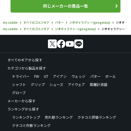
同じメーカーの商品一覧
my caddie
すべてのゴルフギア
パター
ジオギャラクシー(geogalaxy)
ジオギャラクシー／／GPS#2 Jスペシャル パターの口コミ評価
my caddie
すべてのゴルフギア
ジオギャラクシー(geogalaxy)
ジオギャラクシー／／GPS#2 Jスペシャル パターの口コミ評価
すべてのギアから探す
カテゴリから製品を探す
ドライバー
FW
UT
アイアン
ウェッジ
パター
ボール
シャフト
グリップ
シューズ
アイウェア
距離計測器
グローブ
メーカーから探す
ランキングから探す
ランキングトップ
売れ筋ランキング
クチコミ評価ランキング
クチコミ件数ランキング