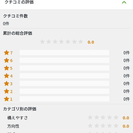
クチコミの評価
クチコミ件数
0件
累計の総合評価
0.0
star
7
0件
star
6
0件
star
5
0件
star
4
0件
star
3
0件
star
2
0件
star
1
0件
カテゴリ別の評価
0.0
構えやすさ
0.0
方向性