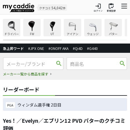
login
inventory
54,042
クチコミ
件
ログイン
新規登録
ドライバー
FW
UT
アイアン
ウェッジ
パター
急上昇ワード
#JPX ONE
#ONOFF AKA
#Qi4D
#G440
search
search
メーカー一覧から商品を探す
リーダーボード
ウィンダム選手権 2日目
PGA
Yes！／Evelyn／エブリン12 PVD パターのクチコミ
評価