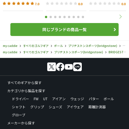
7.0
0.0
0.0
同じブランドの商品一覧
my caddie
すべてのゴルフギア
ボール
ブリヂストンスポーツ(bridgestone)
BRI
my caddie
すべてのゴルフギア
ブリヂストンスポーツ(bridgestone)
BRIDGESTONE GOLF
すべてのギアから探す
カテゴリから製品を探す
ドライバー
FW
UT
アイアン
ウェッジ
パター
ボール
シャフト
グリップ
シューズ
アイウェア
距離計測器
グローブ
メーカーから探す