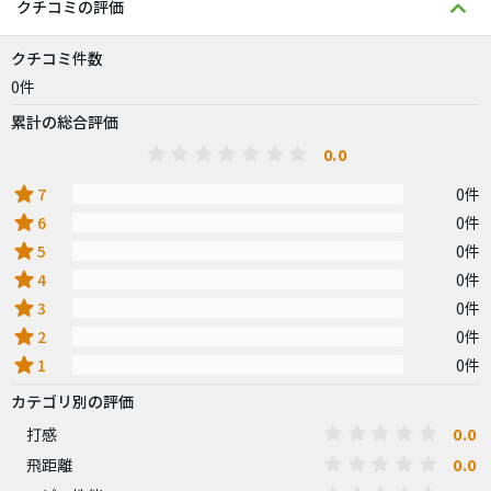
クチコミの評価
クチコミ件数
0件
累計の総合評価
0.0
star
7
0件
star
6
0件
star
5
0件
star
4
0件
star
3
0件
star
2
0件
star
1
0件
カテゴリ別の評価
0.0
打感
0.0
飛距離