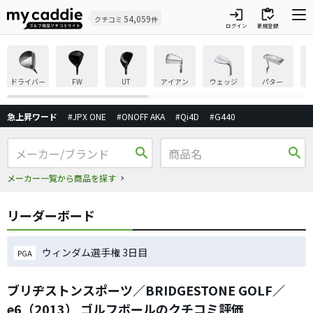
login
inventory
54,059
クチコミ
件
ログイン
新規登録
ドライバー
FW
UT
アイアン
ウェッジ
パター
急上昇ワード
#JPX ONE
#ONOFF AKA
#Qi4D
#G440
search
search
メーカー一覧から商品を探す
リーダーボード
ウィンダム選手権 3日目
PGA
ブリヂストンスポーツ／BRIDGESTONE GOLF／
e6（2013） ゴルフボールのクチコミ評価