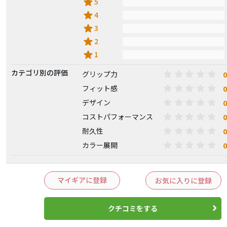
star
5
star
4
star
3
star
2
star
1
カテゴリ別の評価
0
グリップ力
0
フィット感
0
デザイン
0
コストパフォーマンス
0
耐久性
0
カラー展開
マイギアに登録
お気に入りに登録
クチコミをする