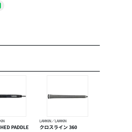
KIN
LAMKIN／LAMKIN
LAMKIN／LAMKIN
CHED PADDLE
クロスライン 360
LAMKIN SINK