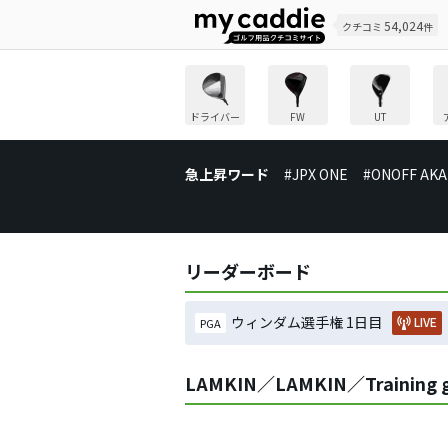
54,024
クチコミ
件
ドライバー
FW
UT
急上昇ワード
#JPX ONE
#ONOFF AKA
リーダーボード
ウィンダム選手権 1日目
LIVE
PGA
LAMKIN／LAMKIN／Trainin