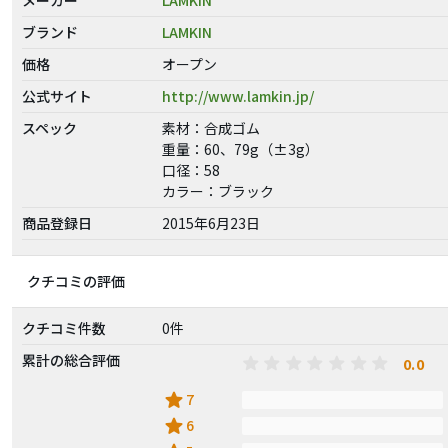
ブランド
LAMKIN
価格
オープン
公式サイト
http://www.lamkin.jp/
スペック
素材：合成ゴム
重量：60、79g（±3g）
口径：58
カラー：ブラック
商品登録日
2015年6月23日
クチコミの評価
クチコミ件数
0件
累計の総合評価
0.0
star
7
star
6