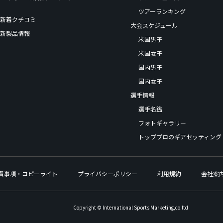
ツアーランキング
新着クチコミ
大会スケジュール
新製品情報
米国男子
米国女子
国内男子
国内女子
選手情報
選手名鑑
フォトギャラリー
トッププロのギアセッティング
責事項・コピーライト
プライバシーポリシー
利用規約
会社案
Copyright © International Sports Marketing,co.ltd