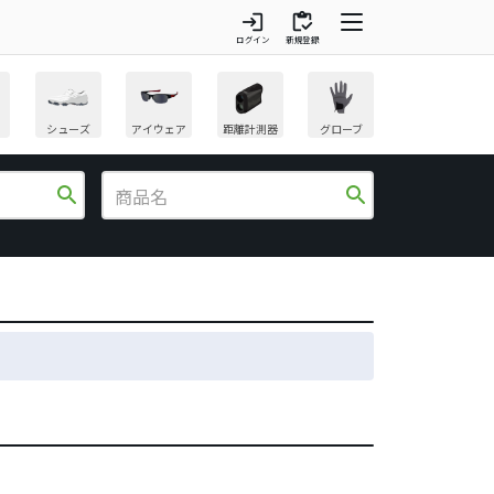
login
inventory
ログイン
新規登録
シューズ
アイウェア
距離計測器
グローブ
search
search