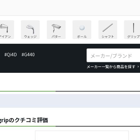
アイアン
ウェッジ
パター
ボール
シャフト
グリップ
#Qi4D
#G440
メーカー一覧から商品を探す
g gripのクチコミ評価