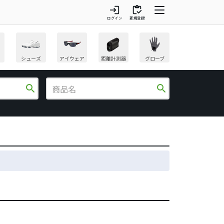
login
inventory
ログイン
新規登録
シューズ
アイウェア
距離計測器
グローブ
search
search