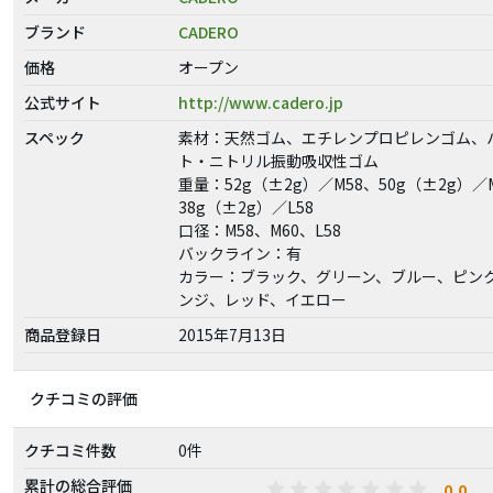
ブランド
CADERO
価格
オープン
公式サイト
http://www.cadero.jp
スペック
素材：天然ゴム、エチレンプロピレンゴム、
ト・ニトリル振動吸収性ゴム
重量：52g（±2g）／M58、50g（±2g）／
38g（±2g）／L58
口径：M58、M60、L58
バックライン：有
カラー：ブラック、グリーン、ブルー、ピン
ンジ、レッド、イエロー
商品登録日
2015年7月13日
クチコミの評価
クチコミ件数
0件
累計の総合評価
0.0