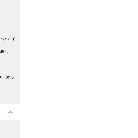
ハネナイ
M60、
ク、オレ