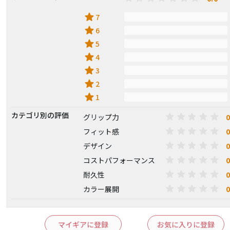
star
7
star
6
star
5
star
4
star
3
star
2
star
1
カテゴリ別の評価
0
グリップ力
0
フィット感
0
デザイン
0
コストパフォーマンス
0
耐久性
0
カラー展開
マイギアに登録
お気に入りに登録