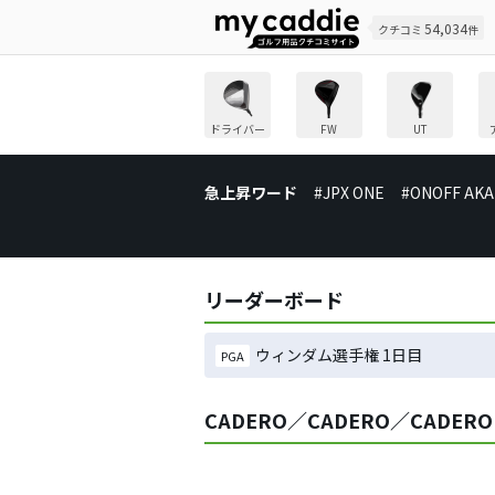
54,034
クチコミ
件
ドライバー
FW
UT
急上昇ワード
#JPX ONE
#ONOFF AKA
リーダーボード
ウィンダム選手権 1日目
PGA
CADERO／CADERO／CADERO