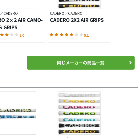
O／CADERO
CADERO／CADERO
O 2ｘ2 AIR CAMO-
CADERO 2X2 AIR GRIPS
S GRIPS
5.0
5.1
同じメーカーの商品一覧