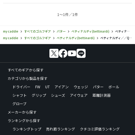
ことができるようになり、ショートパットで打ち過ぎて返
しもミスみたいなものが無くなりました。
1〜1件／1件
恐らく重さが丁度あっているのだと思います。
最近ベティナルディはあまり人気がないようですが、他の
人とかぶらない上に所有感もあってかなりおすすめです。
my caddie
すべてのゴルフギア
パター
ベティナルディ(bettinardi)
ベティナルディ／／Queen B 7の口コミ評価一覧
my caddie
すべてのゴルフギア
ベティナルディ(bettinardi)
ベティナルディ／／Queen B 7の口コミ評価一覧
すべてのギアから探す
カテゴリから製品を探す
ドライバー
FW
UT
アイアン
ウェッジ
パター
ボール
シャフト
グリップ
シューズ
アイウェア
距離計測器
グローブ
メーカーから探す
ランキングから探す
ランキングトップ
売れ筋ランキング
クチコミ評価ランキング