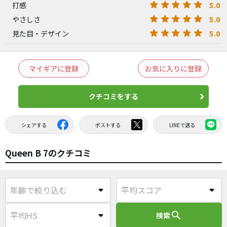
5.0
打感
5.0
やさしさ
5.0
見た目・デザイン
マイギアに登録
お気に入りに登録
クチコミをする
シェアする
ポストする
LINEで送る
Queen B 7のクチコミ
search
検索