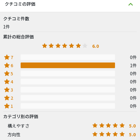
クチコミの評価
クチコミ件数
1件
累計の総合評価
6.0
star
7
0件
star
6
1件
star
5
0件
star
4
0件
star
3
0件
star
2
0件
star
1
0件
カテゴリ別の評価
5.0
構えやすさ
5.0
方向性