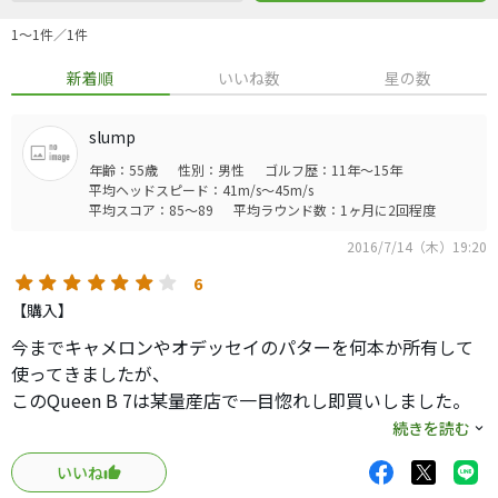
1〜1件／1件
新着順
いいね数
星の数
slump
年齢：55歳
性別：男性
ゴルフ歴：11年～15年
平均ヘッドスピード：41m/s～45m/s
平均スコア：85～89
平均ラウンド数：1ヶ月に2回程度
2016/7/14（木）19:20
6
【購入】
今までキャメロンやオデッセイのパターを何本か所有して
使ってきましたが、
このQueen B 7は某量産店で一目惚れし即買いしました。
とにかく美しいパターで何より距離感が今までの中で一番
続きを読む
合います。
いいね
このパターにしてからスイングスピードで距離を合わせる