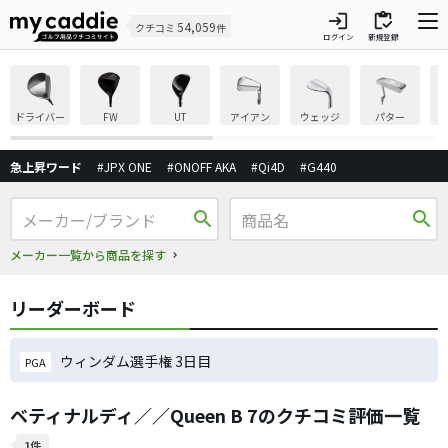
login
inventory
54,059
クチコミ
件
ログイン
新規登録
ドライバー
FW
UT
アイアン
ウェッジ
パター
急上昇ワード
#JPX ONE
#ONOFF AKA
#Qi4D
#G440
search
search
メーカー一覧から商品を探す
リーダーボード
ウィンダム選手権 3日目
PGA
ベティナルディ／／Queen B 7のクチコミ評価一覧
1件