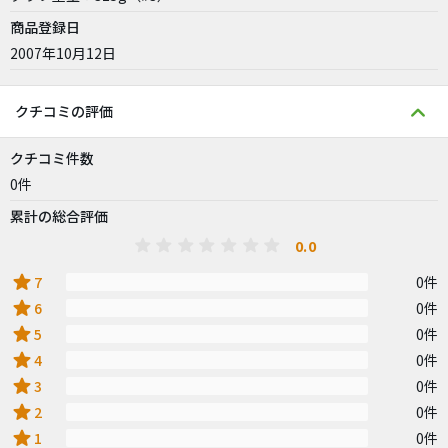
商品登録日
2007年10月12日
クチコミの評価
クチコミ件数
0件
累計の総合評価
0.0
star
7
0件
star
6
0件
star
5
0件
star
4
0件
star
3
0件
star
2
0件
star
1
0件