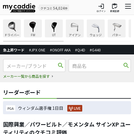
login
inventory
54,024
クチコミ
件
ログイン
新規登録
ドライバー
FW
UT
アイアン
ウェッジ
パター
急上昇ワード
#JPX ONE
#ONOFF AKA
#Qi4D
#G440
search
search
メーカー一覧から商品を探す
リーダーボード
ウィンダム選手権 1日目
LIVE
PGA
国際興業／パワービルト／モメンタム サインXP ユー
ティリティのクチコミ評価