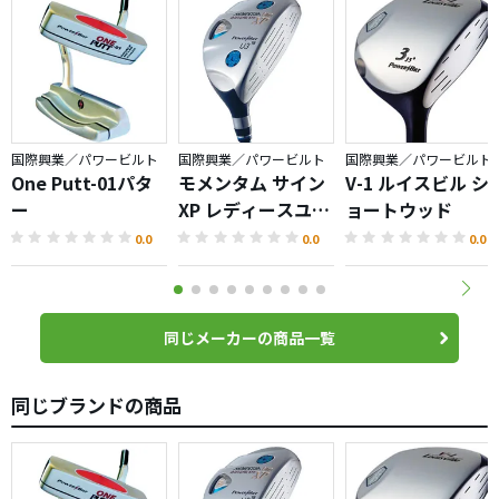
国際興業／パワービルト
国際興業／パワービルト
国際興業／パワービルト
One Putt-01パタ
モメンタム サイン
V-1 ルイスビル シ
ー
XP レディースユー
ョートウッド
ティリティ
0.0
0.0
0.0
同じメーカーの商品一覧
同じブランドの商品