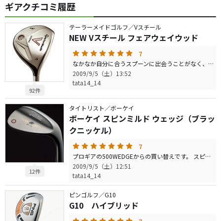
ギアクチコミ履歴
テーラーメイドゴルフ／Vスチール
NEW Vスチール フェアウェイウッド
7
なかなか自分に合うスプーンに出会うことがなく、ここ1年くらいスプーンを抜いていました。このクラブはとにかく方向性がいいですし、かなり距離もでます。先日は短めのコースをまわった際はほとんどのティーショットで利用し、かなりスコアが安定しました。これからはティーショットをドライバーと使い分けていこうと思っています。納得の1本です！
2009/9/5（土）13:52
tata14_14
92件
タイトリスト／ボーケイ
ボーケイ スピンミルド ウェッジ（ブラッ
クニッケル）
7
プロギアの500WEDGEからの買い替えです。 スピン性能が高いのと、打感がやわらかく、フィーリングで寄せるショットのイメージがしやすくなりました。スピンの効いたアプローチを使えるように練習します！何かできそうな気にさせてくれる一品です！
2009/9/5（土）12:51
12件
tata14_14
ピンゴルフ／G10
G10 ハイブリッド