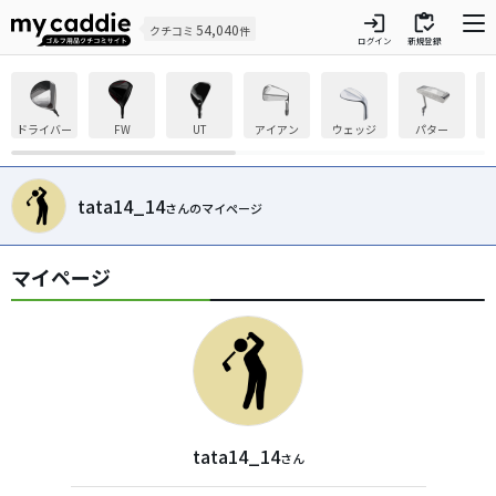
login
inventory
54,040
クチコミ
件
ログイン
新規登録
ドライバー
FW
UT
アイアン
ウェッジ
パター
tata14_14
さんのマイページ
マイページ
tata14_14
さん