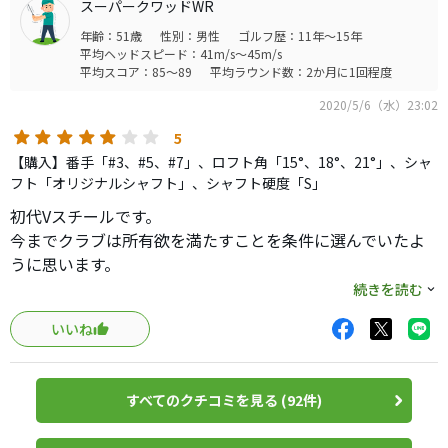
スーパークワッドWR
なのでヘッドの感じですが^^;
年齢：51歳
性別：男性
ゴルフ歴：11年～15年
平均ヘッドスピード：41m/s～45m/s
操作性
平均スコア：85～89
平均ラウンド数：2か月に1回程度
初代&gt;2005=2008
2020/5/6（水）23:02
優しさ(初代はヘッドが小さい…)
5
2008&gt;2005&gt;初代
【購入】番手「#3、#5、#7」、ロフト角「15°、18°、21°」、シャ
フト「オリジナルシャフト」、シャフト硬度「S」
打感(初代だけ異質ですが)
初代Vスチールです。
2008&gt;初代&gt;2005
今までクラブは所有欲を満たすことを条件に選んでいたよ
うに思います。
打音(初代は金属系、他は現代的)
キレイでカッコ良くなければクラブを持つ意味がないと言
続きを読む
初代&gt;2008=2005
うような…。
いいね
新品であればなるべく安いものを、中古でも程度の良いも
主観的ですがこんなイメージで
のをと。
初代と2008は全く別物な感じで、其々にいいところがある
ステイホーム期間中に、コンスタントに９０が切れない理
のでスイングやプレースタイル等で別れそうな感じ
すべてのクチコミを見る (92件)
由はそこにあるのでは？と考えるようになりました。
2005は絶対的評価では悪くないのですが、初代,2008と比
それならばと、こちらで口コミの良い「名器」と呼ばれる