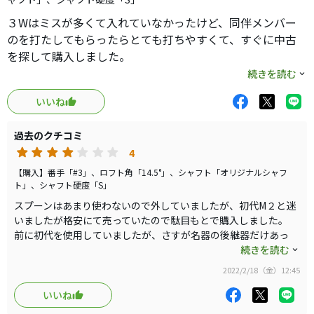
３Wはミスが多くて入れていなかったけど、同伴メンバー
のを打たしてもらったらとても打ちやすくて、すぐに中古
を探して購入しました。
とにかく芝から打つのが優しいです。飛距離は最新のもの
続きを読む
には敵いませんが、方向性がいいので２２０Y以上残ったセ
いいね
カンドでは活躍しそうです。小顔ですがスプーンの割には
球も上がるので、グリーンも狙えそうです。５Wも探してい
過去のクチコミ
ますが、なかなかありません。中古でいい物があれば5,000
4
円位なので即買いしたほうがいいです。純正シャフトも癖
がなく降りやすくていいです。HSが早い方には少し物足り
【購入】番手「#3」、ロフト角「14.5°」、シャフト「オリジナルシャフ
ト」、シャフト硬度「S」
ないのでツアーシャフトの方がいいかと思います。
スプーンはあまり使わないので外していましたが、初代M２と迷
いましたが格安にて売っていたので駄目もとで購入しました。
前に初代を使用していましたが、さすが名器の後継器だけあっ
て、すべてにちょうどいい感じです。最新のモデルに比べたら飛
続きを読む
びませんが、打感や球の上がりやすさは負けていませんね。純正
2022/2/18（金）12:45
シャフトも癖がなく、適度なしなりで振りやすいです。
軽いドローでおよそ２１０〜２２０Y位は飛ぶので、狭いホール
いいね
のティショットやパー５のセカンドで使ってみようと思います。