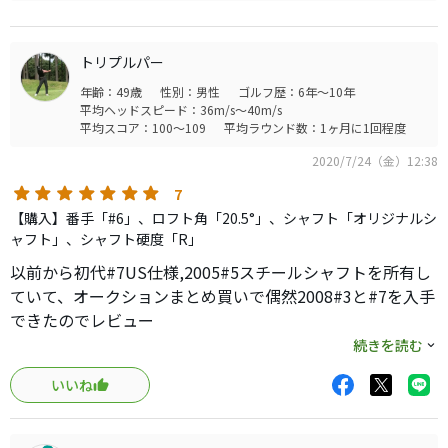
トリプルパー
年齢：49歳
性別：男性
ゴルフ歴：6年～10年
平均ヘッドスピード：36m/s～40m/s
平均スコア：100～109
平均ラウンド数：1ヶ月に1回程度
2020/7/24（金）12:38
7
【購入】番手「#6」、ロフト角「20.5°」、シャフト「オリジナルシ
ャフト」、シャフト硬度「R」
以前から初代#7US仕様,2005#5スチールシャフトを所有し
ていて、オークションまとめ買いで偶然2008#3と#7を入手
できたのでレビュー
シャフトのフレックスは全部Rですが其々使用が異なってい
続きを読む
て
いいね
初代:M.A.S2 ULTRALITE
2005:N.S.PRO950FW
2008:RE*AX PLUS