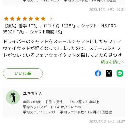
2023/10/1（日）10:31
7
【購入】番手「TS」、ロフト角「12.5°」、シャフト「N.S.PRO
950GH FW」、シャフト硬度「S」
ドライバーのシャフトをスチールシャフトにしたらフェア
ウェイウッドが軽くなってしまったので、スチールシャフ
トがついているフェアウェイウッドを探していたら見つけ
ました。値段も安くお手頃だったので購入しました。重量
続きを読む
もちょうど良く振りやすくなりました。多少弾道か低いで
いいね
すが低くても曲がらないので前に飛んでくれます。当たった
ときの打感も好きです。
ユキちゃん
年齢：63歳
性別：男性
ゴルフ歴：21年以上
平均ヘッドスピード：41m/s～45m/s
平均スコア：90～99
平均ラウンド数：1ヶ月に1回程度
2022/5/12（木）13:37