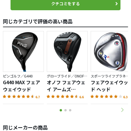
べてしまうと…というのが否めません
もので揃えなおそうと思いこちらを購入しました。
クチコミをする
自分はヘッドスピードも遅く優しさ優先で2008が一番好み
そのままだと軽くてウェイトフローが合わないので、グリ
です
ップ根元に鉛を貼って調整しました。
同じカテゴリで評価の高い商品
練習場で打ってみると、非常に構えやすく、打感も柔らか
く、弾道も高く、口コミ通りの「名器」だなと技量不足な
りに感じ取ることができました。
中古で購入したのであまりキレイではありませんが、上が
ってなんぼと考えを改め、ステイホームが終息したらコー
スでたくさん試したいと思います。
ピンゴルフ／G440
グローブライド／ONOFF AKA
スポーツライフプラネッツ／RODDIO
G440 MAX フェア
オノフ フェアウェ
フェアウェイウッ
ウェイウッド
イ アームズ
ド ヘッド
AKA（2026）
6.7
6.6
6.3
同じメーカーの商品