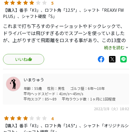
5
【購入】番手「#3」、ロフト角「12.5°」、シャフト「REAXV FW
PLUS」、シャフト硬度「S」
これまで打ち下ろすのティーショットやドックレックで、
ドライバーでは飛びすぎるのでスプーンを使っていました
が、上がりすぎて飛距離をロスする事があり、この13度の
T/Sを購入しました。これが正解で2ndドライバーとして十
続きを読む
分使えます。またフェアウェイから使ってみるとスプーンよ
いいね
り20ヤード以上飛びました。いつもはSRシャフトですが、
Sシャフトの為か上がりすぎないのも飛距離UPとなった様
なです。マイキャディの口コミにある様に初代Vスチールは
いまりゅう
総合的に優れていると感じます。これからはT/S、5W、7W
年齢：55歳
性別：男性
ゴルフ歴：6年～10年
のセッティングで決定です。
平均ヘッドスピード：41m/s～45m/s
年月を経ても良い物は変わらない逸品です。
平均スコア：85～89
平均ラウンド数：1ヶ月に1回程度
2022/3/8（火）18:02
4
【購入】番手「#3」、ロフト角「14.5°」、シャフト「オリジナルシ
ャフト」、シャフト硬度「S」