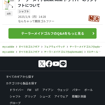
フトについて
シャフト
4件
2025/1/6（月）14:28
なんちゃって競技ゴルファー
テーラーメイドゴルフのQ&Aをもっと見る
my caddie
すべてのゴルフギア
フェアウェイウッド
テーラーメイドゴルフ(taylormade)
my caddie
すべてのゴルフギア
テーラーメイドゴルフ(taylormade)
Vスチール
テ
すべてのギアから探す
カテゴリから製品を探す
ドライバー
FW
UT
アイアン
ウェッジ
パター
ボール
シャフト
グリップ
シューズ
アイウェア
距離計測器
グローブ