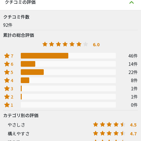
クチコミの評価
クチコミ件数
92件
累計の総合評価
6.0
star
7
46件
star
6
14件
star
5
22件
star
4
8件
star
3
1件
star
2
1件
star
1
0件
カテゴリ別の評価
4.5
やさしさ
4.7
構えやすさ