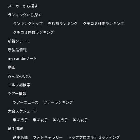
メーカーから探す
ランキングから探す
ランキングトップ
売れ筋ランキング
クチコミ評価ランキング
クチコミ件数ランキング
新着クチコミ
新製品情報
my caddieノート
動画
みんなのQ&A
ゴルフ場検索
ツアー情報
ツアーニュース
ツアーランキング
大会スケジュール
米国男子
米国女子
国内男子
国内女子
選手情報
選手名鑑
フォトギャラリー
トッププロのギアセッティング