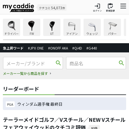
login
inventory
54,073
クチコミ
件
ログイン
新規登録
ドライバー
FW
UT
アイアン
ウェッジ
パター
急上昇ワード
#JPX ONE
#ONOFF AKA
#Qi4D
#G440
search
search
メーカー一覧から商品を探す
リーダーボード
ウィンダム選手権 最終日
PGA
テーラーメイドゴルフ／Vスチール／NEW Vスチール
フェアウェイウッドのクチコミ評価
92件