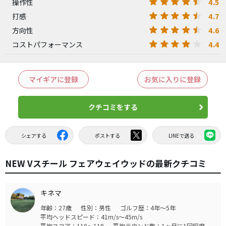
4.5
操作性
4.7
打感
4.6
方向性
4.4
コストパフォーマンス
マイギアに登録
お気に入りに登録
クチコミをする
シェアする
ポストする
LINEで送る
NEW Vスチール フェアウェイウッドの最新クチコミ
キネマ
年齢：27歳
性別：男性
ゴルフ歴：4年～5年
平均ヘッドスピード：41m/s～45m/s
平均スコア：110～119
平均ラウンド数：1ヶ月に1回程度