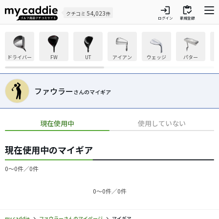
login
inventory
54,023
クチコミ
件
ログイン
新規登録
ドライバー
FW
UT
アイアン
ウェッジ
パター
ファウラー
さんのマイギア
現在使用中
使用していない
現在使用中のマイギア
0〜0件／0件
0〜0件／0件
my caddie
ファウラーさんのマイページ
マイギア