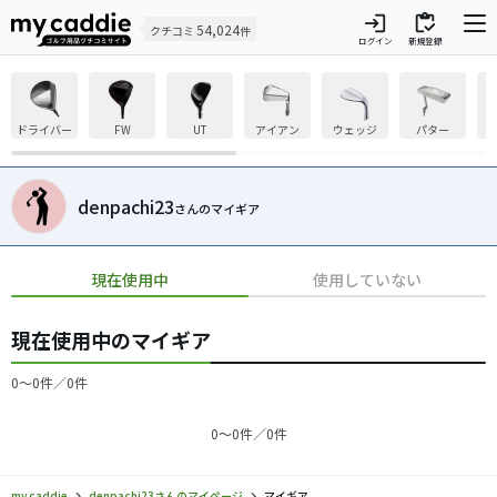
login
inventory
54,024
クチコミ
件
ログイン
新規登録
ドライバー
FW
UT
アイアン
ウェッジ
パター
denpachi23
さんのマイギア
現在使用中
使用していない
現在使用中のマイギア
0〜0件／0件
0〜0件／0件
my caddie
denpachi23さんのマイページ
マイギア